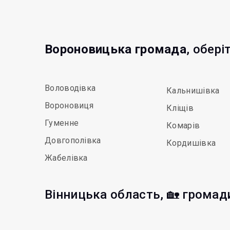
Вороновицька громада
, обері
Воловодівка
Кальнишівка
Вороновиця
Кліщів
Гуменне
Комарів
Довгополівка
Кордишівка
Жабелівка
Вінницька область, 🏡 громад