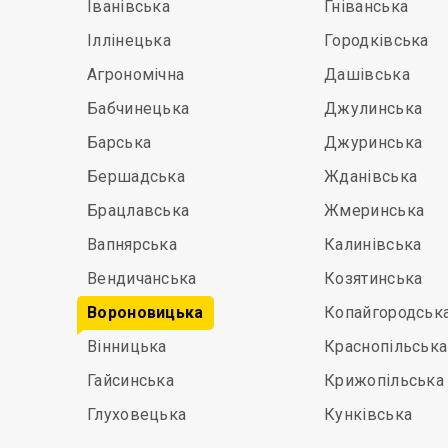
Іванівська
Гніванська
Іллінецька
Городківська
Агрономічна
Дашівська
Бабчинецька
Джулинська
Барська
Джуринська
Бершадська
Жданівська
Брацлавська
Жмеринська
Вапнярська
Калинівська
Вендичанська
Козятинська
Вороновицька
Копайгородськ
Вінницька
Краснопільська
Гайсинська
Крижопільська
Глуховецька
Кунківська