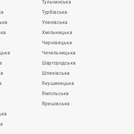
Тульчинська
ка
Турбівська
ька
Уланівська
ька
Хмільницька
Чернівецька
цька
Чечельницька
а
Шаргородська
ка
Шпиківська
а
Якушинецька
Ямпільська
Яришівська
ька
ка