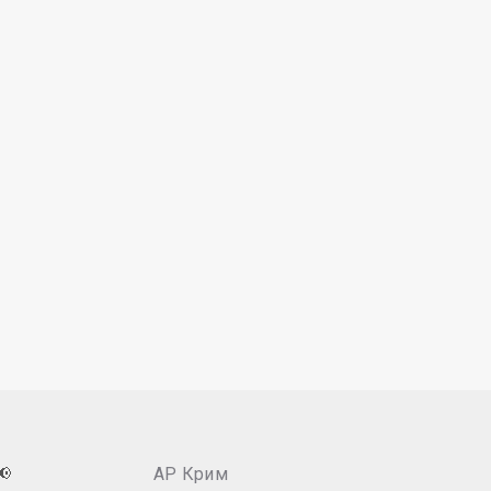
📢
АР Крим