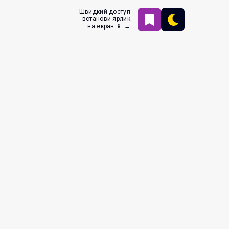
Швидкий доступ
встанови ярлик
на екран 📱 →