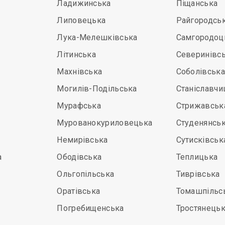
Ладижинська
Піщанська
Липовецька
Райгородсь
Лука-Мелешківська
Самгородоц
Літинська
Северинівс
Махнівська
Соболівська
Могилів-Подільська
Станіславчи
Мурафська
Стрижавськ
Мурованокуриловецька
Студенянсь
Немирівська
Сутисківськ
а
Ободівська
Теплицька
Ольгопільська
Тиврівська
Оратівська
Томашпільс
Погребищенська
Тростянець