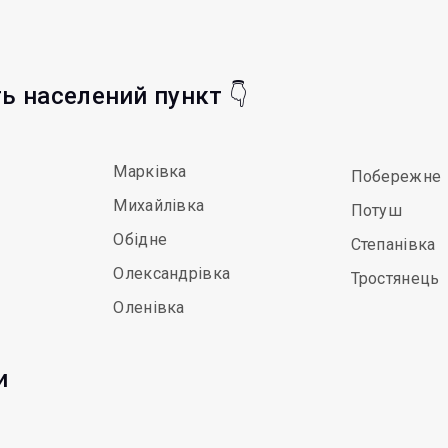
ть населений пункт 👇
Марківка
Побережне
Михайлівка
Потуш
Обідне
Степанівка
Олександрівка
Тростянець
Оленівка
и