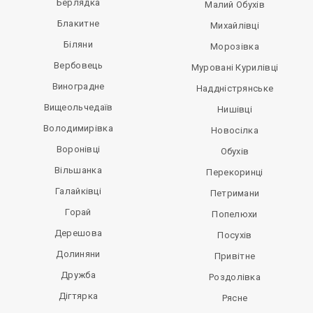
Берлядка
Малий Обухів
Блакитне
Михайлівці
Біляни
Морозівка
Вербовець
Муровані Курилівці
Виноградне
Наддністрянське
Вищеольчедаїв
Нишівці
Володимирівка
Новосілка
Воронівці
Обухів
Вільшанка
Перекоринці
Галайківці
Петримани
Горай
Попелюхи
Дерешова
Посухів
Долиняни
Привітне
Дружба
Роздолівка
Дігтярка
Рясне