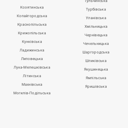
Тульчинська
Козятинська
Турбівська
Копайгородська
Уланівська
Краснопільська
Хмільницька
Крижопільська
Чернівецька
Кунківська
Чечельницька
Ладижинська
Шаргородська
Липовецька
Шпиківська
Лука-Мелешківська
Якушинецька
Літинська
Ямпільська
Махнівська
Яришівська
Могилів-Подільська