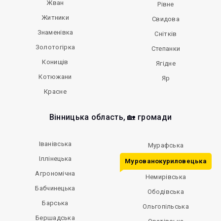
Жван
Рівне
Житники
Свидова
Знаменівка
Снітків
Золотогірка
Степанки
Конищів
Ягідне
Котюжани
Яр
Красне
Вінницька область, 🏡 громади
Іванівська
Мурафська
Іллінецька
Мурованокуриловецька
Агрономічна
Немирівська
Бабчинецька
Ободівська
Барська
Ольгопільська
Бершадська