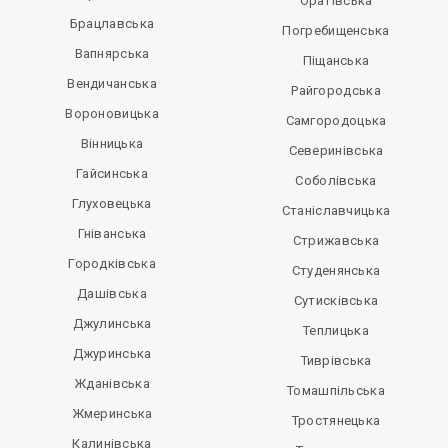
Оратівська
Брацлавська
Погребищенська
Вапнярська
Піщанська
Вендичанська
Райгородська
Вороновицька
Самгородоцька
Вінницька
Северинівська
Гайсинська
Соболівська
Глуховецька
Станіславчицька
Гніванська
Стрижавська
Городківська
Студенянська
Дашівська
Сутисківська
Джулинська
Теплицька
Джуринська
Тиврівська
Жданівська
Томашпільська
Жмеринська
Тростянецька
Калинівська