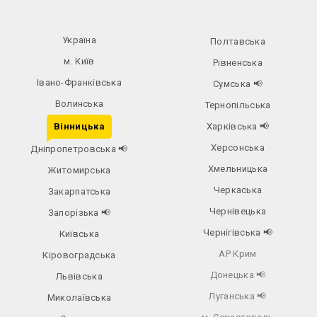
Україна
Полтавська
м. Київ
Рівненська
Івано-Франківська
Сумська
📢
Волинська
Тернопільська
Вінницька
Харківська
📢
Херсонська
Дніпропетровська
📢
Хмельницька
Житомирська
Черкаська
Закарпатська
Чернівецька
Запорізька
📢
Чернігівська
📢
Київська
АР Крим
Кіровоградська
Донецька
📢
Львівська
Луганська
📢
Миколаївська