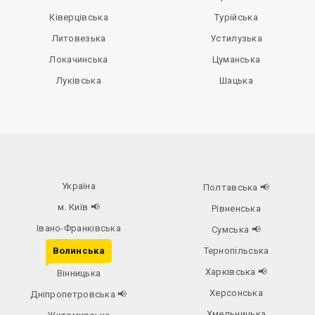
Ківерцівська
Турійська
Литовезька
Устилузька
Локачинська
Цуманська
Луківська
Шацька
Україна
Полтавська
📢
м. Київ
📢
Рівненська
Івано-Франківська
Сумська
📢
Волинська
Тернопільська
Харківська
📢
Вінницька
Херсонська
Дніпропетровська
📢
Хмельницька