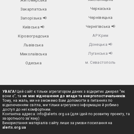
Житомирська
Черкаська
Закарпатська
Чернівецька
Запорізька
📢
Чернігівська
📢
Київська
📢
АР Крим
Кіровоградська
Донецька
📢
Львівська
Луганська
📢
Миколаївська
м. Севастополь
Одеська
УВАГА!
Цей сайт є тільки агрегатором даних з відкритих джерел "як
вони є", та
не має відношення до влади та енергопостачальників
.
Тому, на жаль, ми не зможемо Вам допомогти в питаннях по
відключенням світла, ми тільки агрегуємо інформацію й робимо
доступ до неї комфортним.
Контактна адреса:
info@alerts.org.ua
(для ідей по розвитку проекту, та
зворотнього зв'язку)
Використання матеріалів сайту лише за умови посилання на
alerts.org.ua