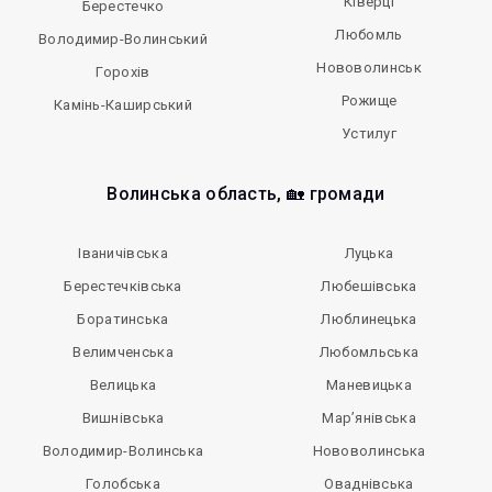
Ківерці
Берестечко
Любомль
Володимир-Волинський
Нововолинськ
Горохів
Рожище
Камінь-Каширський
Устилуг
Волинська область, 🏡 громади
Іваничівська
Луцька
Берестечківська
Любешівська
Боратинська
Люблинецька
Велимченська
Любомльська
Велицька
Маневицька
Вишнівська
Мар’янівська
Володимир-Волинська
Нововолинська
Голобська
Оваднівська