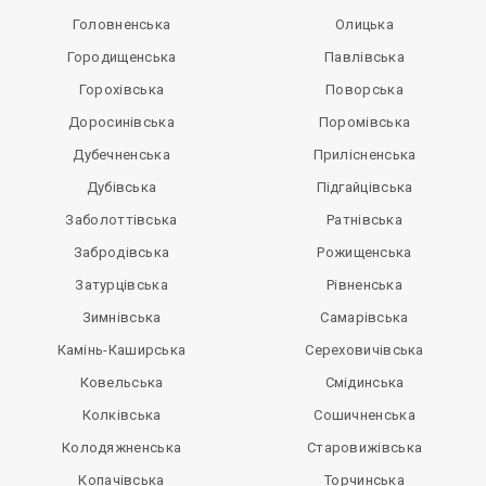
Головненська
Олицька
Городищенська
Павлівська
Горохівська
Поворська
Доросинівська
Поромівська
Дубечненська
Прилісненська
Дубівська
Підгайцівська
Заболоттівська
Ратнівська
Забродівська
Рожищенська
Затурцівська
Рівненська
Зимнівська
Самарівська
Камінь-Каширська
Сереховичівська
Ковельська
Смідинська
Колківська
Сошичненська
Колодяжненська
Старовижівська
Копачівська
Торчинська