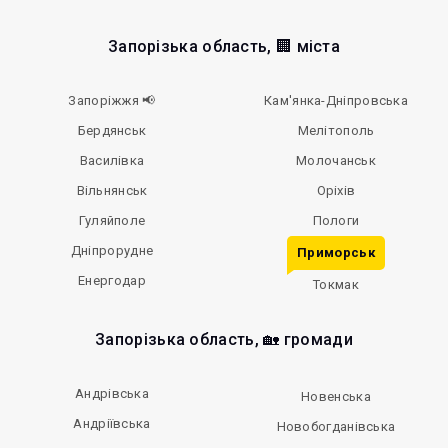
Запорізька область, 🏢 міста
Запоріжжя 📢
Кам'янка-Дніпровська
Бердянськ
Мелітополь
Василівка
Молочанськ
Вільнянськ
Оріхів
Гуляйполе
Пологи
Дніпрорудне
Приморськ
Енергодар
Токмак
Запорізька область, 🏡 громади
Андрівська
Новенська
Андріївська
Новобогданівська