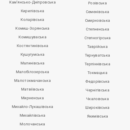
Кам’янсько-Дніпровська
Розівська
Кирилівська
Семенівська
Коларівська
Смирновська
Комиш-Зорянська
Степненська
Комишуваська
Степногірська
Костянтинівська
Таврійська
Кушугумська
Тернуватська
Малинівська
Терпіннівська
Малобілозерська
Токмацька
Малотокмачанська
Федорівська
Матвіївська
Чернігівська
Мирненська
Чкаловська
Михайло-Лукашівська
Широківська
Михайлівська
Якимівська
Молочанська