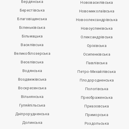
Бердянська
Нововасилівська
Берестівська
Новомиколаївська
Благовіщенська
Новоолександрівська
Біленьківська
Новоуспенівська
Більмацька
Олександрівська
Василівська
Оріхівська
Великобілозерська
Осипенківська
Веселівська
Павлівська
Водянська
Петро-Михайлівська
Воздвижівська
Плодородненська
Воскресенська
Пологівська
Вільнянська
Преображенська
Гуляйпільська
Приазовська
Дніпрорудненська
Приморська
Долинська
Роздольська