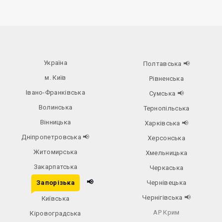
Україна
Полтавська
📢
м. Київ
Рівненська
Івано-Франківська
Сумська
📢
Волинська
Тернопільська
Вінницька
Харківська
📢
Дніпропетровська
📢
Херсонська
Житомирська
Хмельницька
Закарпатська
Черкаська
📢
Запорізька
Чернівецька
Чернігівська
📢
Київська
АР Крим
Кіровоградська