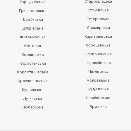
Старосілецька
Горщиківська
Стриївська
Гришковецька
Тетерівська
Довбиська
Ушомирська
Дубрівська
Харитонівська
Житомирська
Хорошівська
Квітнева
Червоненська
Корнинська
Черняхівська
Коростенська
Чижівська
Коростишівська
Чоповицька
Краснопільська
Чуднівська
Курненська
Швайківська
Лугинська
Ярунська
Любарська