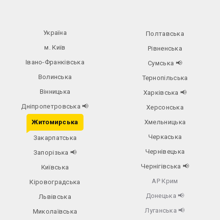
Україна
Полтавська
м. Київ
Рівненська
Івано-Франківська
Сумська
📢
Волинська
Тернопільська
Вінницька
Харківська
📢
Дніпропетровська
📢
Херсонська
Житомирська
Хмельницька
Черкаська
Закарпатська
Чернівецька
Запорізька
📢
Чернігівська
📢
Київська
АР Крим
Кіровоградська
Донецька
📢
Львівська
Луганська
📢
Миколаївська