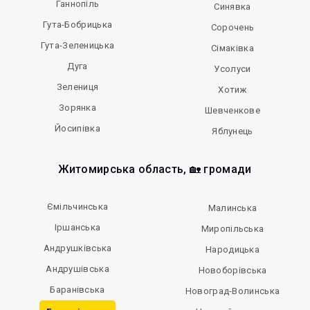
Ганнопіль
Синявка
Гута-Бобрицька
Сорочень
Гута-Зеленицька
Сімаківка
Дуга
Усолуси
Зелениця
Хотиж
Зорянка
Шевченкове
Йосипівка
Яблунець
Житомирська область, 🏡 громади
Ємільчинська
Малинська
Іршанська
Миропільська
Андрушківська
Народицька
Андрушівська
Новоборівська
Баранівська
Новоград-Волинська