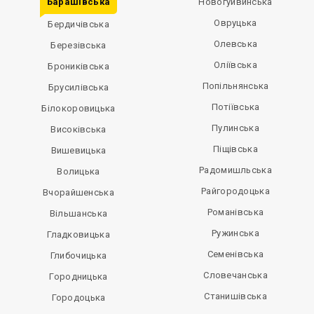
Барашівська
Новогуйвинська
Овруцька
Бердичівська
Олевська
Березівська
Оліївська
Брониківська
Попільнянська
Брусилівська
Потіївська
Білокоровицька
Пулинська
Високівська
Піщівська
Вишевицька
Радомишльська
Волицька
Райгородоцька
Вчорайшенська
Романівська
Вільшанська
Ружинська
Гладковицька
Семенівська
Глибочицька
Словечанська
Городницька
Станишівська
Городоцька