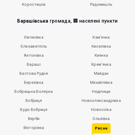
Коростишів
Радомишль
Барашівська
громада, 🏢 населені пункти
Євгенівка
Кам’янка
Єлизаветпіль
Киселівка
Антонівка
Киянка
Бараші
Крем’янка
Бастова Рудня
Майдан
Березівка
Михайлівка
Бобрицька Болярка
Неділище
Бобриця
Новоолександрівка
Будо-Бобриця
Новосілка
Верби
Ольхівка
Вікторівка
Рясне