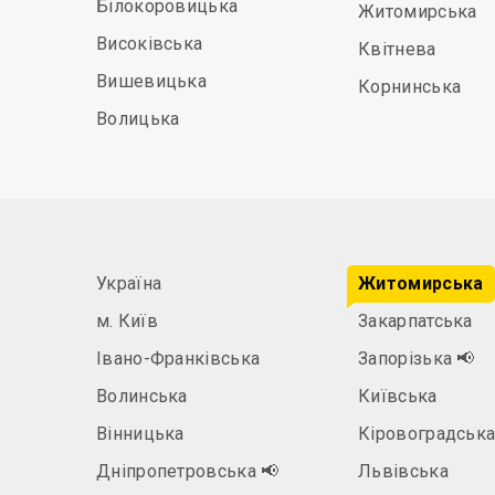
Білокоровицька
Житомирська
Високівська
Квітнева
Вишевицька
Корнинська
Волицька
Україна
Житомирська
м. Київ
Закарпатська
Івано-Франківська
Запорізька
📢
Волинська
Київська
Вінницька
Кіровоградськ
Дніпропетровська
📢
Львівська