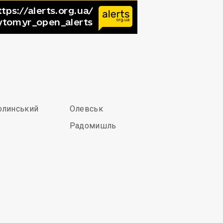
олинський
Олевськ
Радомишль