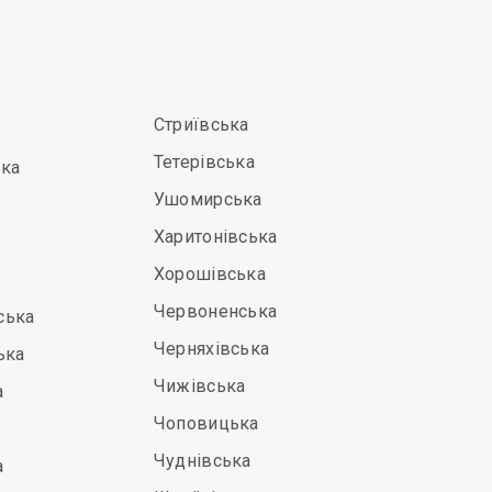
Стриївська
Тетерівська
ька
Ушомирська
Харитонівська
Хорошівська
Червоненська
ська
Черняхівська
ька
Чижівська
а
Чоповицька
Чуднівська
а