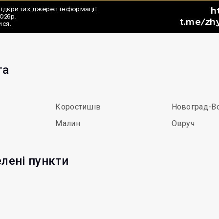
та
Коростишів
Новоград-В
Малин
Овруч
елені пункти