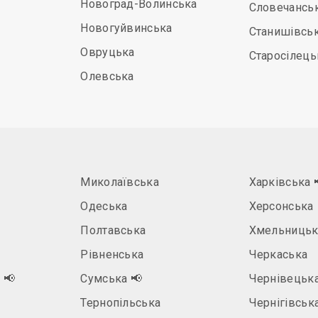
Новоград-Волинська
Словечансь
Новогуйвинська
Станишівсь
Овруцька
Старосілець
Олевська
Миколаївська
Харківська
Одеська
Херсонська
Полтавська
Хмельницьк
Рівненська
Черкаська
а
📢
Сумська
📢
Чернівецьк
Тернопільська
Чернігівськ