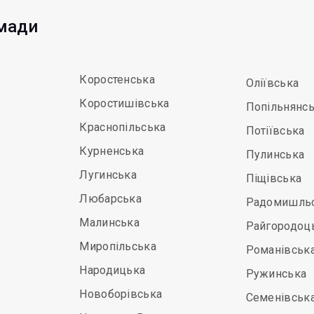
омади
Коростенська
Оліївська
Коростишівська
Попільнянс
Краснопільська
Потіївська
Курненська
Пулинська
Лугинська
Піщівська
Любарська
Радомишль
Малинська
Райгородоц
Миропільська
Романівськ
Народицька
Ружинська
Новоборівська
Семенівськ