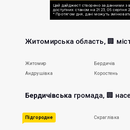
Житомирська область, 🏢 міс
Житомир
Бердичів
Андрушівка
Коростень
Бердичівська
громада, 🏢 нас
Підгородне
Скраглівка