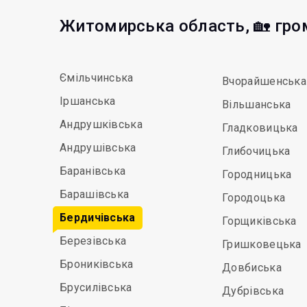
Житомирська область, 🏡 гр
Ємільчинська
Вчорайшенська
Іршанська
Вільшанська
Андрушківська
Гладковицька
Андрушівська
Глибочицька
Баранівська
Городницька
Барашівська
Городоцька
Бердичівська
Горщиківська
Березівська
Гришковецька
Брониківська
Довбиська
Брусилівська
Дубрівська