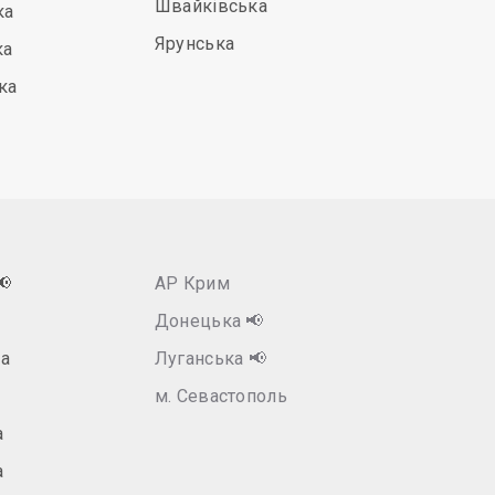
Швайківська
ка
Ярунська
ка
ка
📢
АР Крим
Донецька
📢
а
Луганська
📢
м. Севастополь
а
а