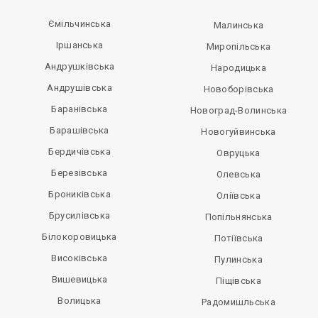
Ємільчинська
Малинська
Іршанська
Миропільська
Андрушківська
Народицька
Андрушівська
Новоборівська
Баранівська
Новоград-Волинська
Барашівська
Новогуйвинська
Бердичівська
Овруцька
Березівська
Олевська
Брониківська
Оліївська
Брусилівська
Попільнянська
Білокоровицька
Потіївська
Високівська
Пулинська
Вишевицька
Піщівська
Волицька
Радомишльська