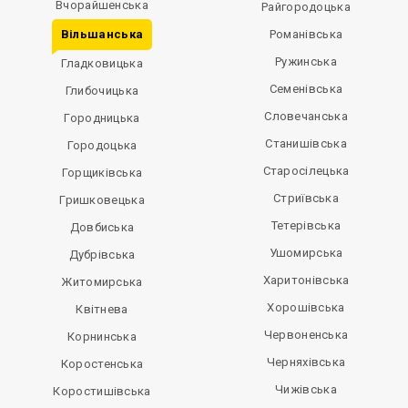
Вчорайшенська
Райгородоцька
Вільшанська
Романівська
Ружинська
Гладковицька
Семенівська
Глибочицька
Словечанська
Городницька
Станишівська
Городоцька
Старосілецька
Горщиківська
Стриївська
Гришковецька
Тетерівська
Довбиська
Ушомирська
Дубрівська
Харитонівська
Житомирська
Хорошівська
Квітнева
Червоненська
Корнинська
Черняхівська
Коростенська
Чижівська
Коростишівська