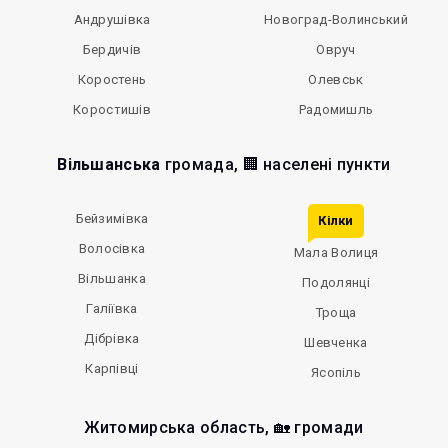
Андрушівка
Новоград-Волинський
Бердичів
Овруч
Коростень
Олевськ
Коростишів
Радомишль
Вільшанська
громада, 🏢 населені пункти
Бейзимівка
Кілки
Волосівка
Мала Волиця
Вільшанка
Подолянці
Галіївка
Троща
Дібрівка
Шевченка
Карпівці
Ясопіль
Житомирська область, 🏡 громади