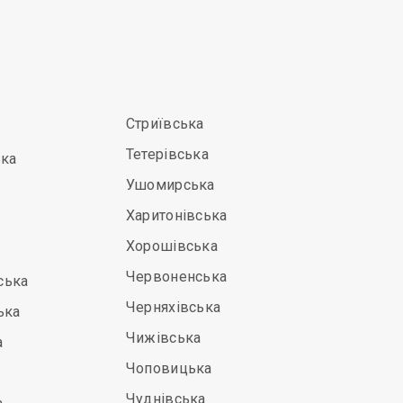
Стриївська
Тетерівська
ька
Ушомирська
Харитонівська
Хорошівська
Червоненська
ська
Черняхівська
ька
Чижівська
а
Чоповицька
Чуднівська