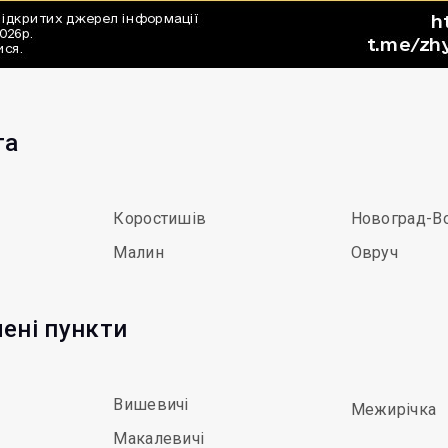
та
Коростишів
Новоград-В
Малин
Овруч
лені пункти
Вишевичі
Межирічка
Макалевичі