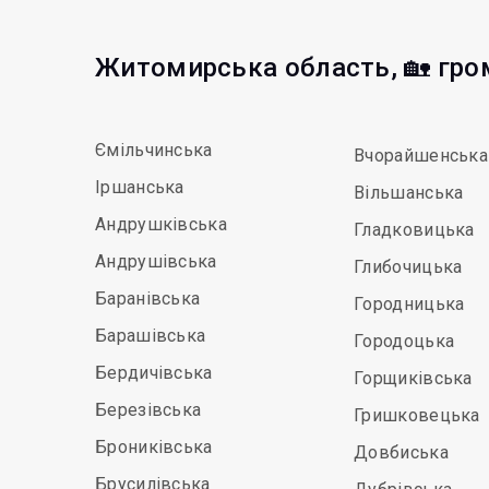
Житомирська область, 🏡 гр
Ємільчинська
Вчорайшенська
Іршанська
Вільшанська
Андрушківська
Гладковицька
Андрушівська
Глибочицька
Баранівська
Городницька
Барашівська
Городоцька
Бердичівська
Горщиківська
Березівська
Гришковецька
Брониківська
Довбиська
Брусилівська