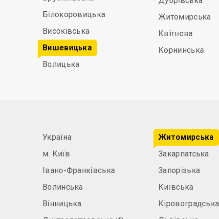
Дубрівська
Білокоровицька
Житомирська
Високівська
Квітнева
Вишевицька
Корнинська
Волицька
Україна
Житомирська
м. Київ
Закарпатська
Івано-Франківська
Запорізька
Волинська
Київська
Вінницька
Кіровоградськ