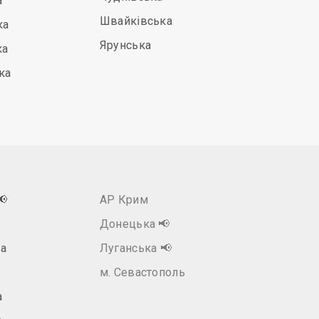
а
Швайківська
ка
Ярунська
ка
ка
📢
АР Крим
Донецька
📢
а
Луганська
📢
м. Севастополь
а