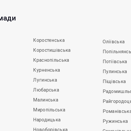
омади
Коростенська
Оліївська
Коростишівська
Попільнянс
Краснопільська
Потіївська
Курненська
Пулинська
Лугинська
Піщівська
Любарська
Радомишль
Малинська
Райгородоц
Миропільська
Романівськ
Народицька
Ружинська
Новоборівська