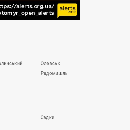
олинський
Олевськ
Радомишль
Садки