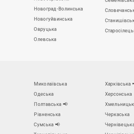
Семенівськ
Новоград-Волинська
Словечансь
Новогуйвинська
Станишівсь
Овруцька
Старосілець
Олевська
Миколаївська
Харківська
Одеська
Херсонська
Полтавська
📢
Хмельницьк
Рівненська
Черкаська
а
Сумська
📢
Чернівецьк