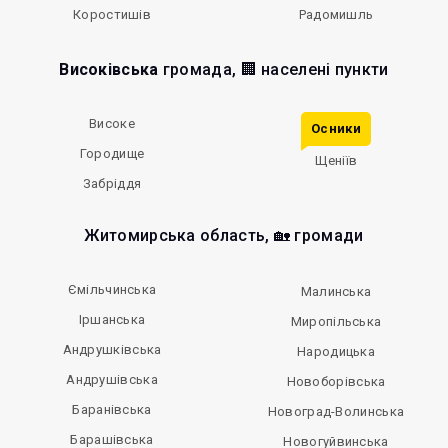
Коростишів
Радомишль
Високівська
громада, 🏢 населені пункти
Високе
Осники
Городище
Щеніїв
Забріддя
Житомирська область, 🏡 громади
Ємільчинська
Малинська
Іршанська
Миропільська
Андрушківська
Народицька
Андрушівська
Новоборівська
Баранівська
Новоград-Волинська
Барашівська
Новогуйвинська