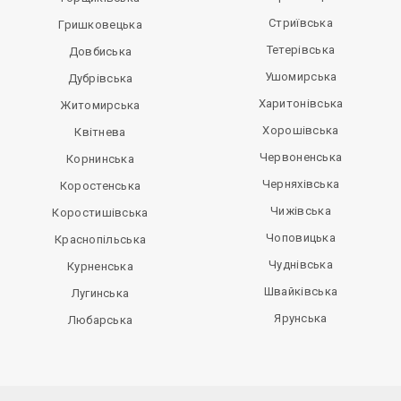
Стриївська
Гришковецька
Тетерівська
Довбиська
Ушомирська
Дубрівська
Харитонівська
Житомирська
Хорошівська
Квітнева
Червоненська
Корнинська
Черняхівська
Коростенська
Чижівська
Коростишівська
Чоповицька
Краснопільська
Чуднівська
Курненська
Швайківська
Лугинська
Ярунська
Любарська