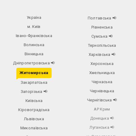
Україна
Полтавська
📢
м. Київ
Рівненська
Івано-Франківська
Сумська
📢
Волинська
Тернопільська
Вінницька
Харківська
📢
Дніпропетровська
📢
Херсонська
Житомирська
Хмельницька
Черкаська
Закарпатська
Чернівецька
Запорізька
📢
Чернігівська
📢
Київська
АР Крим
Кіровоградська
Донецька
📢
Львівська
Луганська
📢
Миколаївська