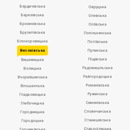
Бердичівська
Овруцька
Березівська
Олевська
Брониківська
Оліївська
Брусилівська
Попільнянська
Білокоровицька
Потіївська
Високівська
Пулинська
Піщівська
Вишевицька
Радомишльська
Волицька
Райгородоцька
Вчорайшенська
Романівська
Вільшанська
Ружинська
Гладковицька
Семенівська
Глибочицька
Словечанська
Городницька
Станишівська
Городоцька
Старосілецька
Горщиківська