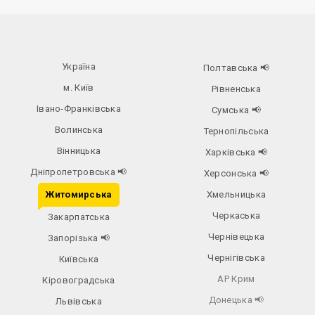
Україна
Полтавська
📢
м. Київ
Рівненська
Івано-Франківська
Сумська
📢
Волинська
Тернопільська
Вінницька
Харківська
📢
Дніпропетровська
📢
Херсонська
📢
Житомирська
Хмельницька
Черкаська
Закарпатська
Чернівецька
Запорізька
📢
Чернігівська
Київська
АР Крим
Кіровоградська
Донецька
📢
Львівська