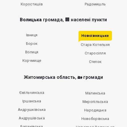
Коростишів
Радомишль
Волицька
громада, 🏢 населені пункти
Івниця
Новоівницьке
Борок
Стара Котельня
Волиця
Старосілля
Корчмище
Степок
Житомирська область, 🏡 громади
Ємільчинська
Малинська
Іршанська
Миропільська
Андрушківська
Народицька
Андрушівська
Новоборівська
Баранівська