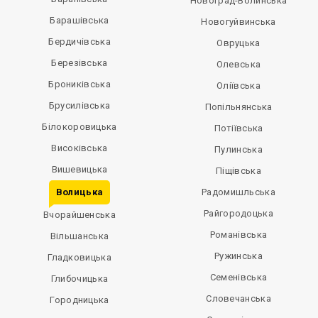
Новоград-Волинська
Барашівська
Новогуйвинська
Бердичівська
Овруцька
Березівська
Олевська
Брониківська
Оліївська
Брусилівська
Попільнянська
Білокоровицька
Потіївська
Високівська
Пулинська
Вишевицька
Піщівська
Волицька
Радомишльська
Райгородоцька
Вчорайшенська
Романівська
Вільшанська
Ружинська
Гладковицька
Семенівська
Глибочицька
Словечанська
Городницька