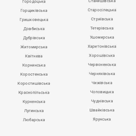
Станишівська
Городоцька
Старосілецька
Горщиківська
Стриївська
Гришковецька
Тетерівська
Довбиська
Ушомирська
Дубрівська
Харитонівська
Житомирська
Хорошівська
Квітнева
Червоненська
Корнинська
Черняхівська
Коростенська
Чижівська
Коростишівська
Чоповицька
Краснопільська
Чуднівська
Курненська
Швайківська
Лугинська
Ярунська
Любарська