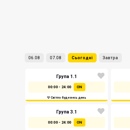
06.08
07.08
Сьогодні
Завтра
Група 1.1
00:00 - 24:00
ON
💡 Світло буде весь день
Група 3.1
00:00 - 24:00
ON