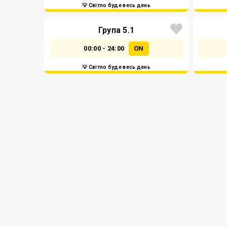
💡 Світло буде весь день
Група 5.1
00:00 - 24:00
ON
💡 Світло буде весь день