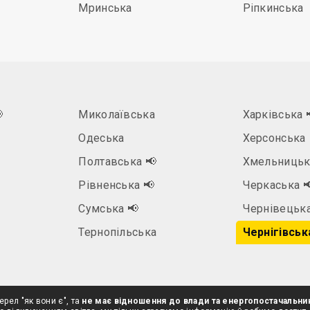
Мринська
Ріпкинська

Миколаївська
Харківська
Одеська
Херсонська
Полтавська
📢
Хмельниць
Рівненська
📢
Черкаська

а
Сумська
📢
Чернівецьк
Тернопільська
Чернігівськ
ерел "як вони є", та
не має відношення до влади та енергопостачальни