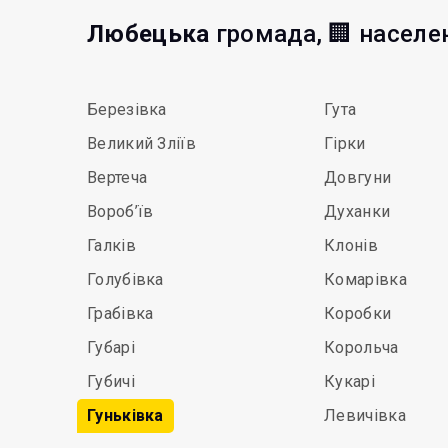
Любецька
громада, 🏢 населе
Березівка
Гута
Великий Зліїв
Гірки
Вертеча
Довгуни
Вороб’їв
Духанки
Галків
Клонів
Голубівка
Комарівка
Грабівка
Коробки
Губарі
Корольча
Губичі
Кукарі
Гуньківка
Левичівка