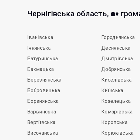
Чернігівська область, 🏡 гро
Іванівська
Городнянська
Ічнянська
Деснянська
Батуринська
Дмитрівська
Бахмацька
Добрянська
Березнянська
Киселівська
Бобровицька
Киїнська
Борзнянська
Козелецька
Варвинська
Комарівська
Вертіївська
Коропська
Височанська
Корюківська