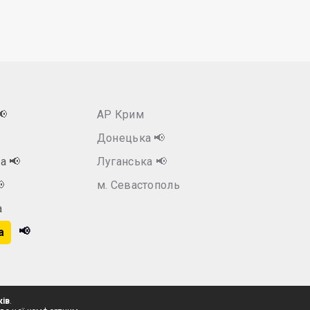
📢
АР Крим
Донецька
📢
ка
📢
Луганська
📢

м. Севастополь
а
📢
а
ків
.