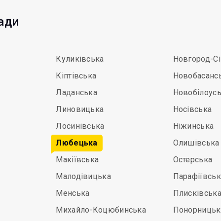
мади
Куликівська
Новгород-С
Кіптівська
Новобасанс
Ладанська
Новобілоус
Линовицька
Носівська
Лосинівська
Ніжинська
Любецька
Олишівська
Макіївська
Остерська
Малодівицька
Парафіївськ
Менська
Плисківськ
Михайло-Коцюбинська
Понорницьк