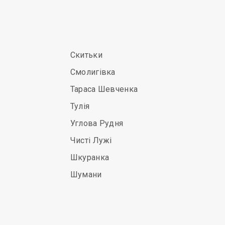
Скитьки
Смолигівка
Тараса Шевченка
Тулія
Углова Рудня
Чисті Лужі
Шкуранка
Шумани