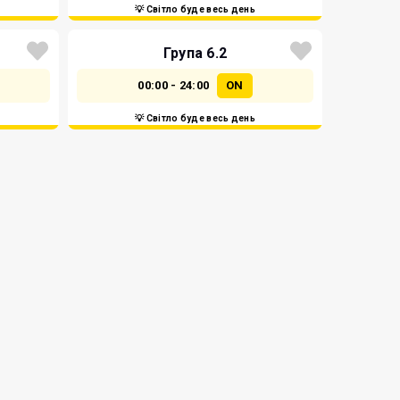
💡 Світло буде весь день
Група 6.2
00:00 - 24:00
ON
💡 Світло буде весь день