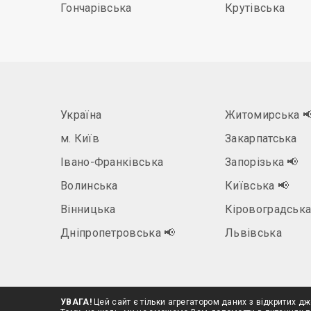
Гончарівська
Крутівська
Україна
Житомирська

м. Київ
Закарпатська
Івано-Франківська
Запорізька
📢
Волинська
Київська
📢
Вінницька
Кіровоградськ
Дніпропетровська
📢
Львівська
УВАГА!
Цей сайт є тільки агрегатором даних з відкритих дж