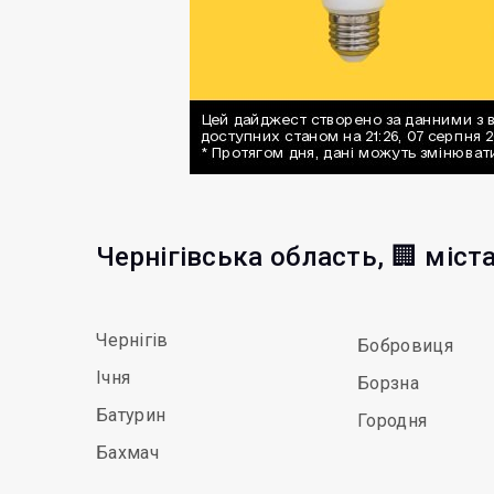
Чернігівська область, 🏢 міст
Чернігів
Бобровиця
Ічня
Борзна
Батурин
Городня
Бахмач