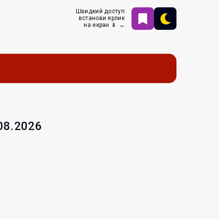
Швидкий доступ
встанови ярлик
на екран 📱 →
.08.2026