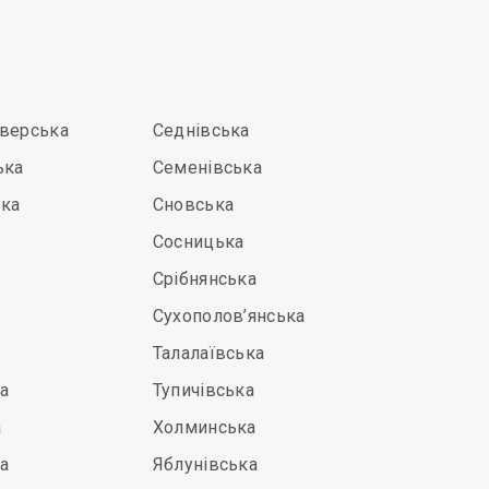
іверська
Седнівська
ька
Семенівська
ька
Сновська
Сосницька
Срібнянська
Сухополов’янська
Талалаївська
а
Тупичівська
а
Холминська
а
Яблунівська