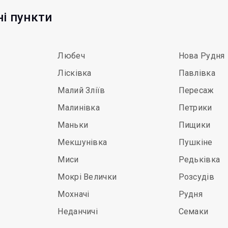
ні пункти
Любеч
Нова Рудня
Лісківка
Павлівка
Малий Зліїв
Пересаж
Малинівка
Петрики
Маньки
Пищики
Мекшунівка
Пушкіне
Миси
Редьківка
Мокрі Велички
Розсудів
Мохначі
Рудня
Неданчичі
Семаки