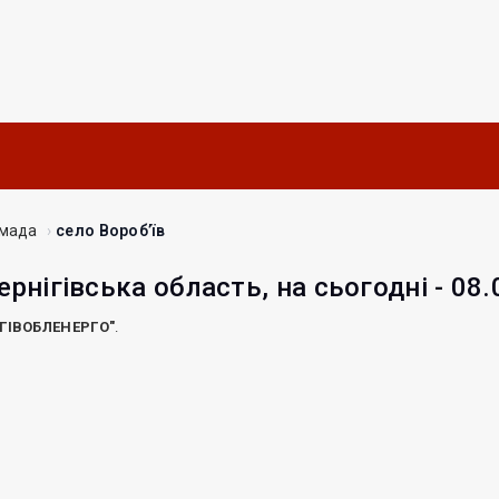
омада
село Вороб’їв
ернігівська область, на сьогодні - 08
ІГІВОБЛЕНЕРГО"
.