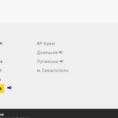
📢
АР Крим
Донецька
📢
а
Луганська
📢

м. Севастополь
а
📢
а
ків
.