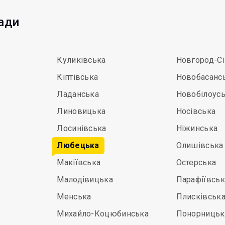
мади
Куликівська
Новгород-С
Кіптівська
Новобасанс
Ладанська
Новобілоус
Линовицька
Носівська
Лосинівська
Ніжинська
Любецька
Олишівська
Макіївська
Остерська
Малодівицька
Парафіївськ
Менська
Плисківськ
Михайло-Коцюбинська
Понорницьк