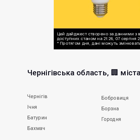
Чернігівська область, 🏢 міст
Чернігів
Бобровиця
Ічня
Борзна
Батурин
Городня
Бахмач