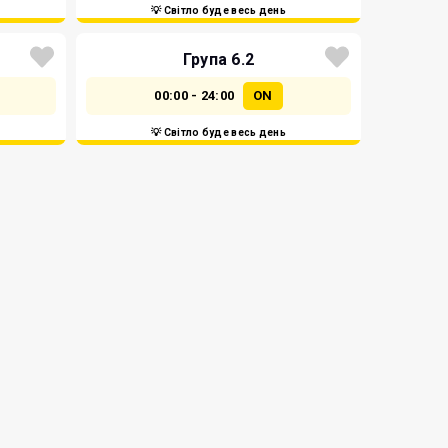
💡 Світло буде весь день
Група 6.2
00:00 - 24:00
ON
💡 Світло буде весь день