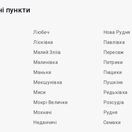
ні пункти
Любеч
Нова Рудня
Лісківка
Павлівка
Малий Зліїв
Пересаж
Малинівка
Петрики
Маньки
Пищики
Мекшунівка
Пушкіне
Миси
Редьківка
Мокрі Велички
Розсудів
Мохначі
Рудня
Неданчичі
Семаки