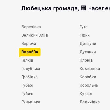
Любецька
громада, 🏢 населе
Березівка
Гута
Великий Зліїв
Гірки
Вертеча
Довгуни
Вороб’їв
Духанки
Галків
Клонів
Голубівка
Комарівка
Грабівка
Коробки
Губарі
Корольча
Губичі
Кукарі
Гуньківка
Левичівка