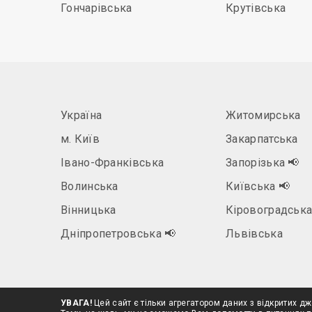
Гончарівська
Крутівська
Україна
Житомирська
м. Київ
Закарпатська
Івано-Франківська
Запорізька
📢
Волинська
Київська
📢
Вінницька
Кіровоградськ
Дніпропетровська
📢
Львівська
УВАГА!
Цей сайт є тільки агрегатором даних з відкритих дж