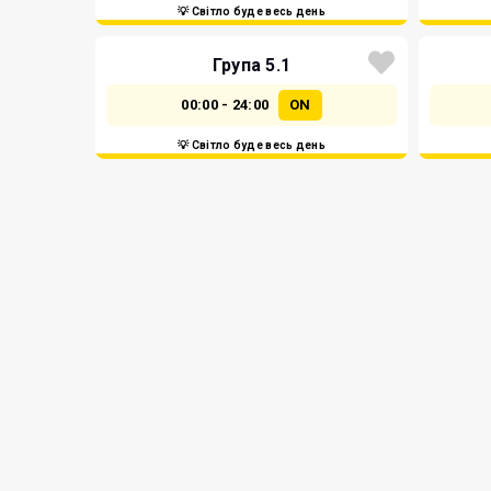
💡 Світло буде весь день
Група 5.1
00:00 - 24:00
ON
💡 Світло буде весь день