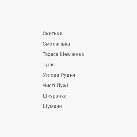
Скитьки
Смолигівка
Тараса Шевченка
Тулія
Углова Рудня
Чисті Лужі
Шкуранка
Шумани