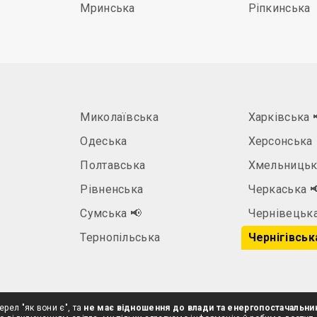
Мринська
Ріпкинська
Миколаївська
Харківська
Одеська
Херсонська
Полтавська
Хмельницьк
Рівненська
Черкаська

а
Сумська
📢
Чернівецьк
Тернопільська
Чернігівськ
ерел "як вони є", та
не має відношення до влади та енергопостачальни