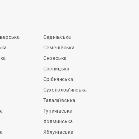
іверська
Седнівська
ька
Семенівська
ька
Сновська
Сосницька
Срібнянська
Сухополов’янська
Талалаївська
а
Тупичівська
а
Холминська
а
Яблунівська