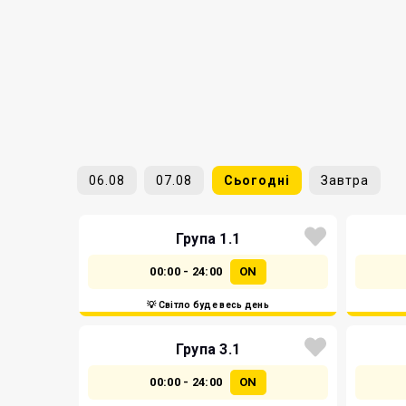
06.08
07.08
Сьогодні
Завтра
Група 1.1
00:00 - 24:00
ON
💡 Світло буде весь день
Група 3.1
00:00 - 24:00
ON