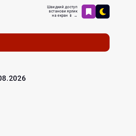
Швидкий доступ
встанови ярлик
на екран 📱 →
.08.2026