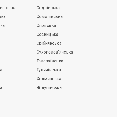
іверська
Седнівська
ька
Семенівська
ька
Сновська
Сосницька
Срібнянська
Сухополов’янська
Талалаївська
а
Тупичівська
а
Холминська
а
Яблунівська