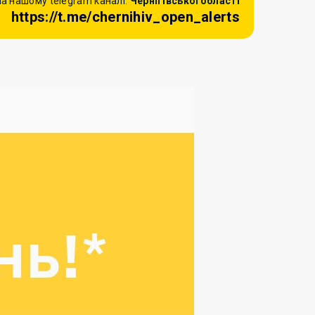
а нашому telegram каналі:
Чернігівської області
https://t.me/chernihiv_open_alerts