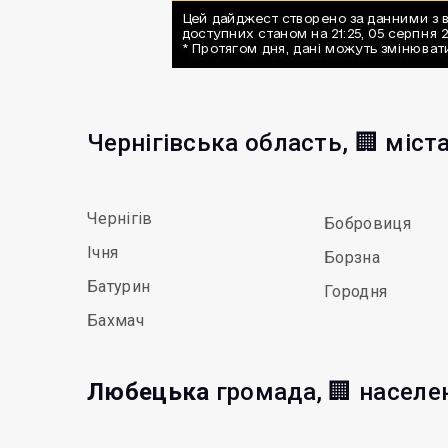
Чернігівська область, 🏢 міст
Чернігів
Бобровиця
Ічня
Борзна
Батурин
Городня
Бахмач
Любецька
громада, 🏢 населе