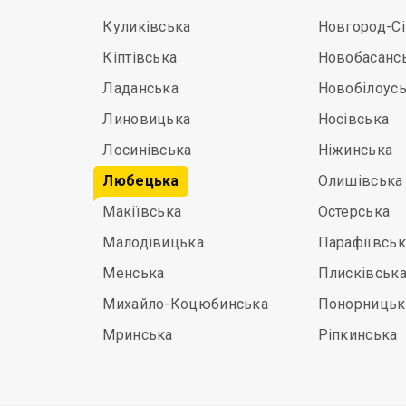
Куликівська
Новгород-С
Кіптівська
Новобасанс
Ладанська
Новобілоус
Линовицька
Носівська
Лосинівська
Ніжинська
Любецька
Олишівська
Макіївська
Остерська
Малодівицька
Парафіївськ
Менська
Плисківськ
Михайло-Коцюбинська
Понорницьк
Мринська
Ріпкинська