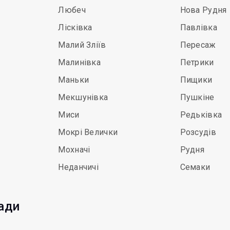
Любеч
Нова Рудня
Лісківка
Павлівка
Малий Зліїв
Пересаж
Малинівка
Петрики
Маньки
Пищики
Мекшунівка
Пушкіне
Миси
Редьківка
Мокрі Велички
Розсудів
Мохначі
Рудня
Неданчичі
Семаки
мади