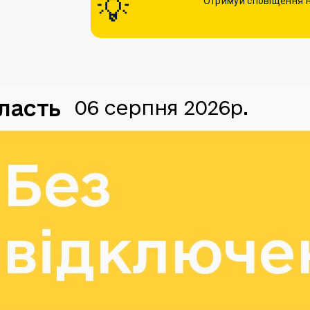
Отримуй сповіщення н