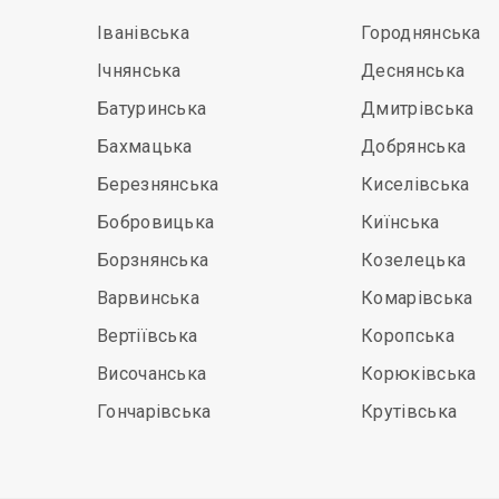
Іванівська
Городнянська
Ічнянська
Деснянська
Батуринська
Дмитрівська
Бахмацька
Добрянська
Березнянська
Киселівська
Бобровицька
Киїнська
Борзнянська
Козелецька
Варвинська
Комарівська
Вертіївська
Коропська
Височанська
Корюківська
Гончарівська
Крутівська