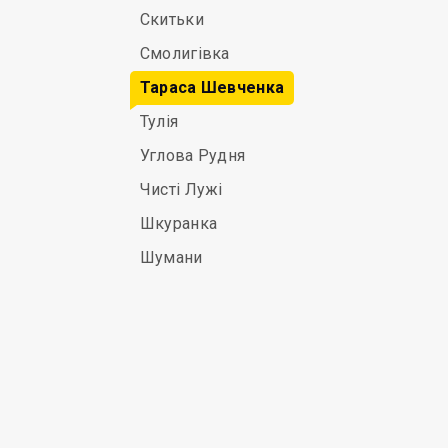
Скитьки
Смолигівка
Тараса Шевченка
Тулія
Углова Рудня
Чисті Лужі
Шкуранка
Шумани