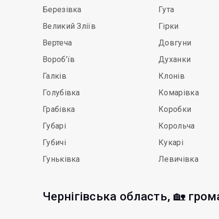
Березівка
Гута
Великий Зліїв
Гірки
Вертеча
Довгуни
Вороб’їв
Духанки
Галків
Клонів
Голубівка
Комарівка
Грабівка
Коробки
Губарі
Корольча
Губичі
Кукарі
Гуньківка
Левичівка
Чернігівська область, 🏡 гро