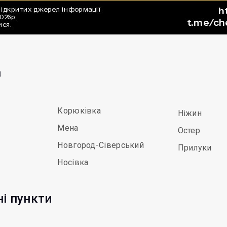
а
Корюківка
Ніжин
Мена
Остер
Новгород-Сіверський
Прилуки
Носівка
ні пункти