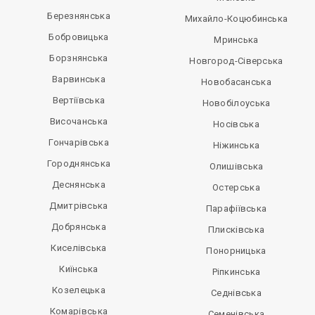
Березнянська
Михайло-Коцюбинська
Бобровицька
Мринська
Борзнянська
Новгород-Сіверська
Варвинська
Новобасанська
Вертіївська
Новобілоуська
Височанська
Носівська
Гончарівська
Ніжинська
Городнянська
Олишівська
Деснянська
Остерська
Дмитрівська
Парафіївська
Добрянська
Плисківська
Киселівська
Понорницька
Киїнська
Ріпкинська
Козелецька
Седнівська
Комарівська
Семенівська