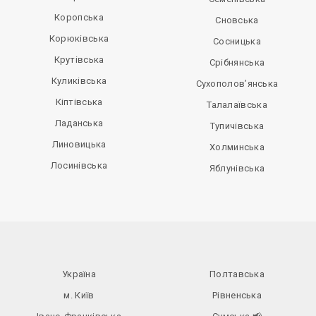
Коропська
Сновська
Корюківська
Сосницька
Крутівська
Срібнянська
Куликівська
Сухополов’янська
Кіптівська
Талалаївська
Ладанська
Тупичівська
Линовицька
Холминська
Лосинівська
Яблунівська
Україна
Полтавська
м. Київ
Рівненська