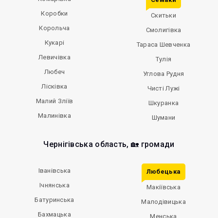
Коробки
Скитьки
Корольча
Смолигівка
Кукарі
Тараса Шевченка
Левичівка
Тулія
Любеч
Углова Рудня
Лісківка
Чисті Лужі
Малий Зліїв
Шкуранка
Малинівка
Шумани
Чернігівська область, 🏡 громади
Іванівська
Любецька
Ічнянська
Макіївська
Батуринська
Малодівицька
Бахмацька
Менська