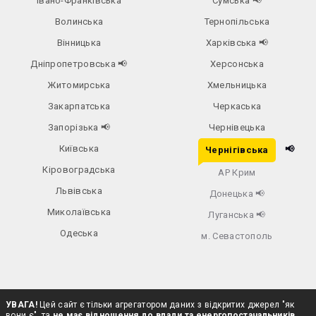
Івано-Франківська
Сумська
📢
Волинська
Тернопільська
Вінницька
Харківська
📢
Дніпропетровська
📢
Херсонська
Житомирська
Хмельницька
Закарпатська
Черкаська
Запорізька
📢
Чернівецька
Київська
📢
Чернігівська
Кіровоградська
АР Крим
Львівська
Донецька
📢
Миколаївська
Луганська
📢
Одеська
м. Севастополь
УВАГА!
Цей сайт є тільки агрегатором даних з відкритих джерел "як
вони є", та
не має відношення до влади та енергопостачальників
.