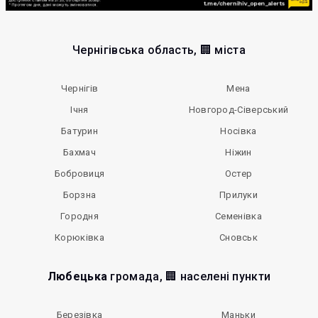
Чернігівська область, 🏢 міста
Чернігів
Мена
Ічня
Новгород-Сіверський
Батурин
Носівка
Бахмач
Ніжин
Бобровиця
Остер
Борзна
Прилуки
Городня
Семенівка
Корюківка
Сновськ
Любецька
громада, 🏢 населені пункти
Березівка
Маньки