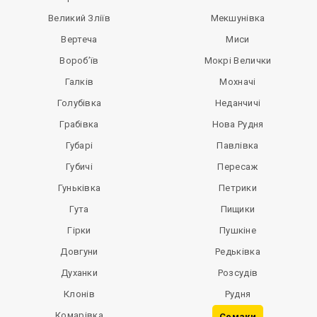
Великий Зліїв
Мекшунівка
Вертеча
Миси
Вороб’їв
Мокрі Велички
Галків
Мохначі
Голубівка
Неданчичі
Грабівка
Нова Рудня
Губарі
Павлівка
Губичі
Пересаж
Гуньківка
Петрики
Гута
Пищики
Гірки
Пушкіне
Довгуни
Редьківка
Духанки
Розсудів
Клонів
Рудня
Комарівка
Семаки