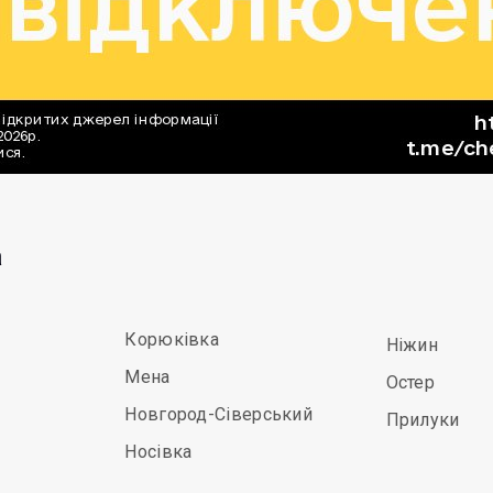
а
Корюківка
Ніжин
Мена
Остер
Новгород-Сіверський
Прилуки
Носівка