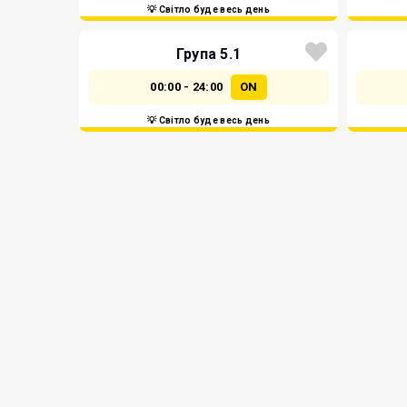
💡 Світло буде весь день
Група 5.1
00:00 - 24:00
ON
💡 Світло буде весь день