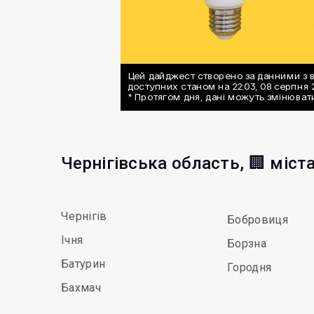
Чернігівська область, 🏢 міст
Чернігів
Бобровиця
Ічня
Борзна
Батурин
Городня
Бахмач