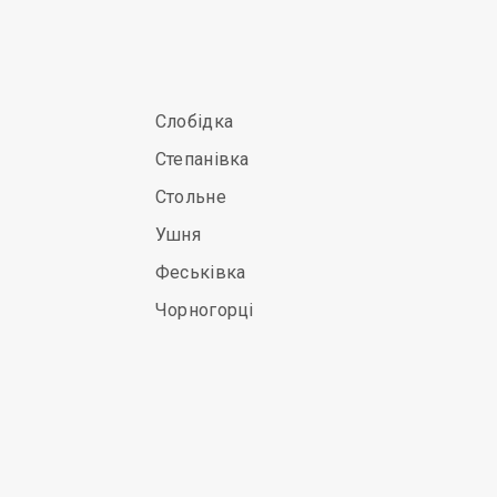
Слобідка
Степанівка
Стольне
Ушня
Феськівка
Чорногорці