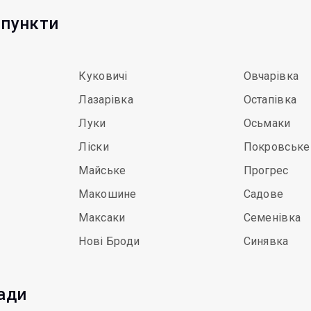
 пункти
Куковичі
Овчарівка
Лазарівка
Остапівка
Луки
Осьмаки
Ліски
Покровське
Майське
Прогрес
Макошине
Садове
Максаки
Семенівка
Нові Броди
Синявка
мади