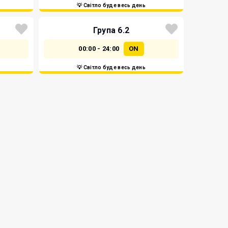
💡 Світло буде весь день
Група 6.2
00:00 - 24:00
ON
💡 Світло буде весь день