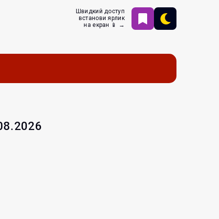
Швидкий доступ
встанови ярлик
на екран 📱 →
.08.2026