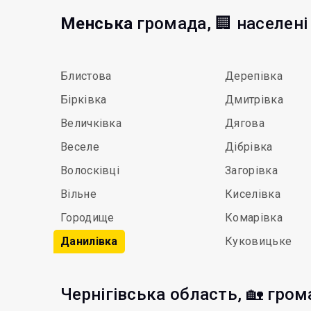
Менська
громада, 🏢 населені
Блистова
Дерепівка
Бірківка
Дмитрівка
Величківка
Дягова
Веселе
Дібрівка
Волосківці
Загорівка
Вільне
Киселівка
Городище
Комарівка
Данилівка
Куковицьке
Чернігівська область, 🏡 гро