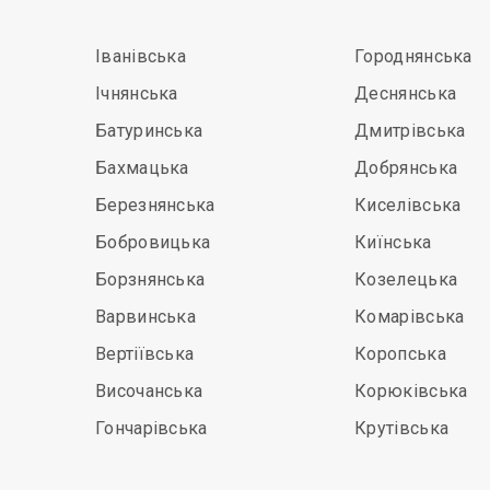
Іванівська
Городнянська
Ічнянська
Деснянська
Батуринська
Дмитрівська
Бахмацька
Добрянська
Березнянська
Киселівська
Бобровицька
Киїнська
Борзнянська
Козелецька
Варвинська
Комарівська
Вертіївська
Коропська
Височанська
Корюківська
Гончарівська
Крутівська