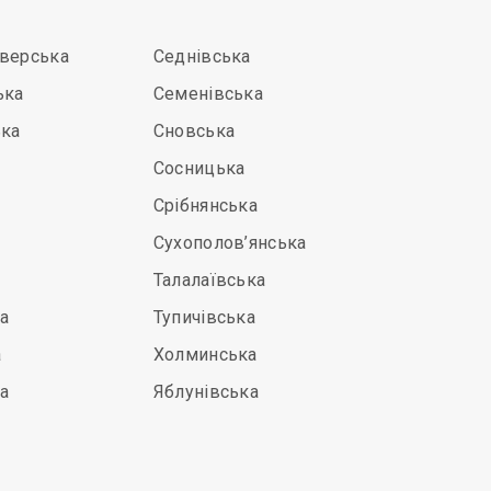
іверська
Седнівська
ька
Семенівська
ька
Сновська
Сосницька
Срібнянська
Сухополов’янська
Талалаївська
а
Тупичівська
а
Холминська
а
Яблунівська