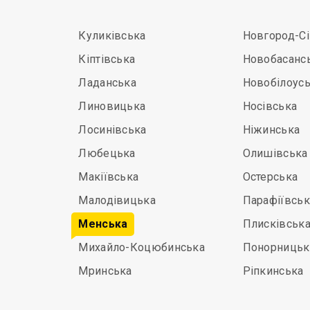
Куликівська
Новгород-С
Кіптівська
Новобасанс
Ладанська
Новобілоус
Линовицька
Носівська
Лосинівська
Ніжинська
Любецька
Олишівська
Макіївська
Остерська
Малодівицька
Парафіївськ
Менська
Плисківськ
Михайло-Коцюбинська
Понорницьк
Мринська
Ріпкинська