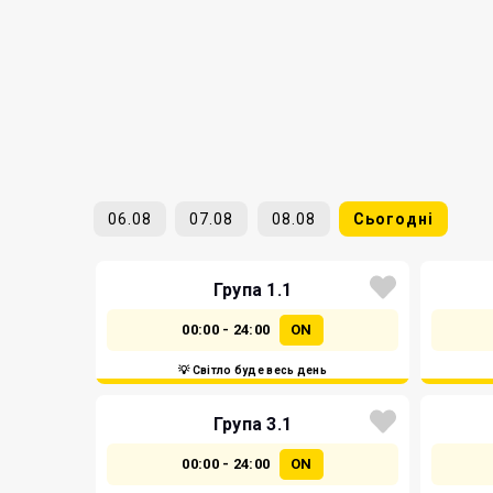
06.08
07.08
08.08
Сьогодні
Група 1.1
00:00 - 24:00
ON
💡 Світло буде весь день
Група 3.1
00:00 - 24:00
ON