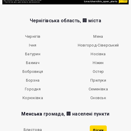
Чернігівська область, 🏢 міста
Чернігів
Мена
Ічня
Новгород-Сіверський
Батурин
Носівка
Бахмач
Ніжин
Бобровиця
Остер
Борзна
Прилуки
Городня
Семенівка
Корюківка
Сновськ
Менська
громада, 🏢 населені пункти
Блистова
Ліски