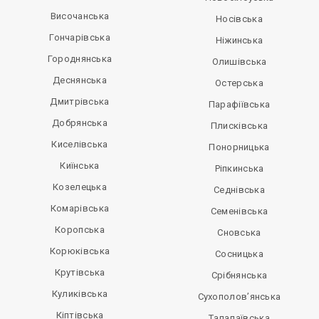
Височанська
Носівська
Гончарівська
Ніжинська
Городнянська
Олишівська
Деснянська
Остерська
Дмитрівська
Парафіївська
Добрянська
Плисківська
Киселівська
Понорницька
Киїнська
Ріпкинська
Козелецька
Седнівська
Комарівська
Семенівська
Коропська
Сновська
Корюківська
Сосницька
Крутівська
Срібнянська
Куликівська
Сухополов’янська
Кіптівська
Талалаївська