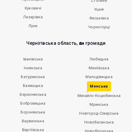
Стольне
Куковичі
Ушня
Лазарівка
Феськівка
Луки
Чорногорці
Чернігівська область, 🏡 громади
Іванівська
Любецька
Ічнянська
Макіївська
Батуринська
Малодівицька
Бахмацька
Менська
Березнянська
Михайло-Коцюбинська
Бобровицька
Мринська
Борзнянська
Новгород-Сіверська
Варвинська
Новобасанська
Вертіївська
Новобілоуська