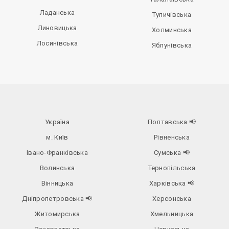
Ладанська
Тупичівська
Линовицька
Холминська
Лосинівська
Яблунівська
Україна
Полтавська
📢
м. Київ
Рівненська
Івано-Франківська
Сумська
📢
Волинська
Тернопільська
Вінницька
Харківська
📢
Дніпропетровська
📢
Херсонська
Житомирська
Хмельницька