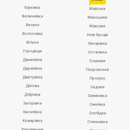
Бірківка
Майське
Величківка
Макошине
Веселе
Максаки
Волосківці
Нові Броди
Вільне
Овчарівка
Городище
Остапівка
Данилівка
Осьмаки
Дерепівка
Покровське
Дмитрівка
Прогрес
Дягова
Садове
Дібрівка
Семенівка
Загорівка
Синявка
Киселівка
Слобідка
Комарівка
Степанівка
Куковицьке