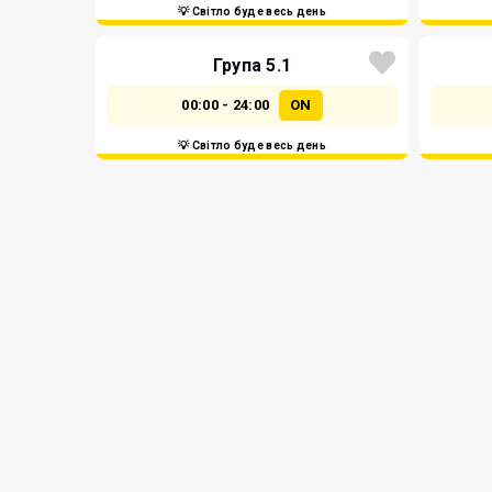
💡 Світло буде весь день
Група 5.1
00:00 - 24:00
ON
💡 Світло буде весь день