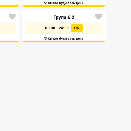
💡 Світло буде весь день
Група 6.2
00:00 - 24:00
ON
💡 Світло буде весь день