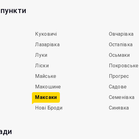
 пункти
Куковичі
Овчарівка
Лазарівка
Остапівка
Луки
Осьмаки
Ліски
Покровське
Майське
Прогрес
Макошине
Садове
Максаки
Семенівка
Нові Броди
Синявка
мади