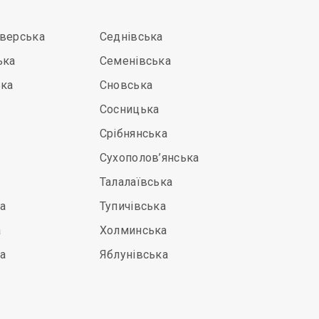
іверська
Седнівська
ька
Семенівська
ька
Сновська
Сосницька
Срібнянська
Сухополов’янська
Талалаївська
а
Тупичівська
а
Холминська
а
Яблунівська