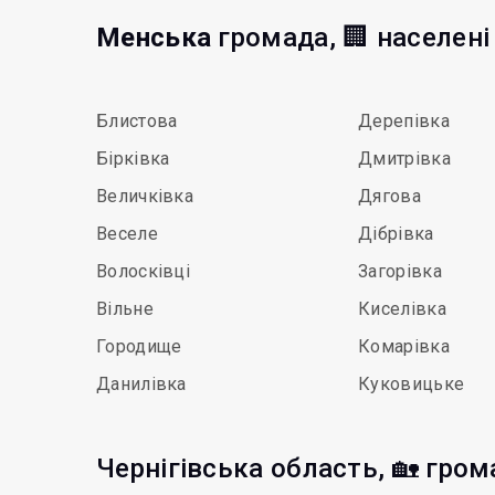
Менська
громада, 🏢 населені
Блистова
Дерепівка
Бірківка
Дмитрівка
Величківка
Дягова
Веселе
Дібрівка
Волосківці
Загорівка
Вільне
Киселівка
Городище
Комарівка
Данилівка
Куковицьке
Чернігівська область, 🏡 гро