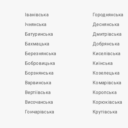
Іванівська
Городнянська
Ічнянська
Деснянська
Батуринська
Дмитрівська
Бахмацька
Добрянська
Березнянська
Киселівська
Бобровицька
Киїнська
Борзнянська
Козелецька
Варвинська
Комарівська
Вертіївська
Коропська
Височанська
Корюківська
Гончарівська
Крутівська