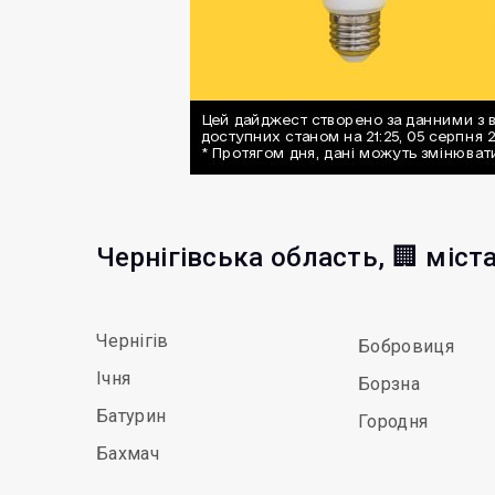
Чернігівська область, 🏢 міст
Чернігів
Бобровиця
Ічня
Борзна
Батурин
Городня
Бахмач