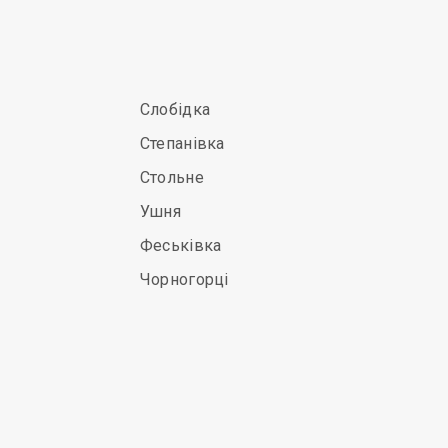
Слобідка
Степанівка
Стольне
Ушня
Феськівка
Чорногорці