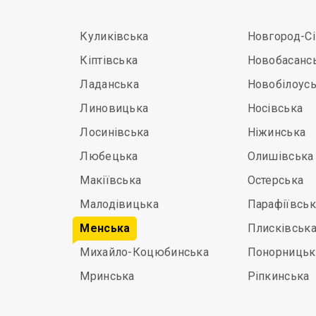
Куликівська
Новгород-С
Кіптівська
Новобасанс
Ладанська
Новобілоус
Линовицька
Носівська
Лосинівська
Ніжинська
Любецька
Олишівська
Макіївська
Остерська
Малодівицька
Парафіївськ
Менська
Плисківськ
Михайло-Коцюбинська
Понорницьк
Мринська
Ріпкинська