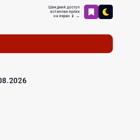
Швидкий доступ
встанови ярлик
на екран 📱 →
.08.2026