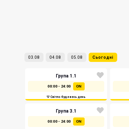
03.08
04.08
05.08
Сьогодні
Група 1.1
00:00 - 24:00
ON
💡 Світло буде весь день
Група 3.1
00:00 - 24:00
ON