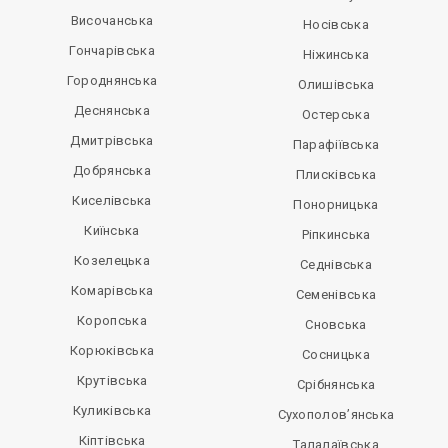
Височанська
Носівська
Гончарівська
Ніжинська
Городнянська
Олишівська
Деснянська
Остерська
Дмитрівська
Парафіївська
Добрянська
Плисківська
Киселівська
Понорницька
Киїнська
Ріпкинська
Козелецька
Седнівська
Комарівська
Семенівська
Коропська
Сновська
Корюківська
Сосницька
Крутівська
Срібнянська
Куликівська
Сухополов’янська
Кіптівська
Талалаївська