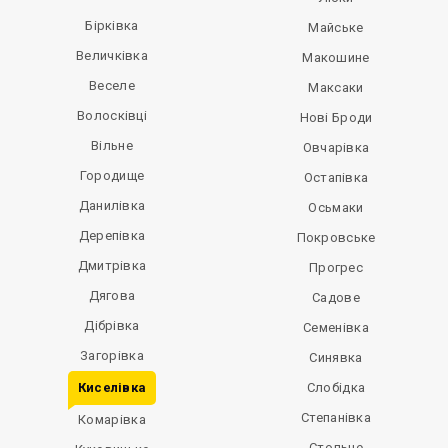
Бірківка
Майське
Величківка
Макошине
Веселе
Максаки
Волосківці
Нові Броди
Вільне
Овчарівка
Городище
Остапівка
Данилівка
Осьмаки
Дерепівка
Покровське
Дмитрівка
Прогрес
Дягова
Садове
Дібрівка
Семенівка
Загорівка
Синявка
Киселівка
Слобідка
Степанівка
Комарівка
Стольне