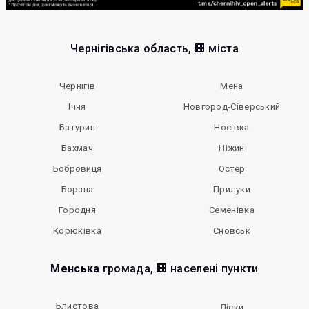
Чернігівська область, 🏢 міста
Чернігів
Мена
Ічня
Новгород-Сіверський
Батурин
Носівка
Бахмач
Ніжин
Бобровиця
Остер
Борзна
Прилуки
Городня
Семенівка
Корюківка
Сновськ
Менська
громада, 🏢 населені пункти
Блистова
Ліски