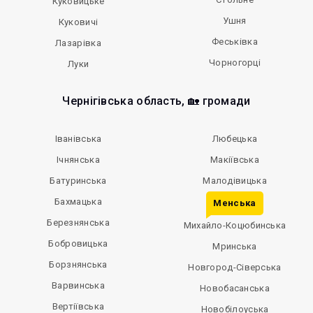
Куковицьке
Ушня
Куковичі
Феськівка
Лазарівка
Чорногорці
Луки
Чернігівська область, 🏡 громади
Іванівська
Любецька
Ічнянська
Макіївська
Батуринська
Малодівицька
Бахмацька
Менська
Березнянська
Михайло-Коцюбинська
Бобровицька
Мринська
Борзнянська
Новгород-Сіверська
Варвинська
Новобасанська
Вертіївська
Новобілоуська