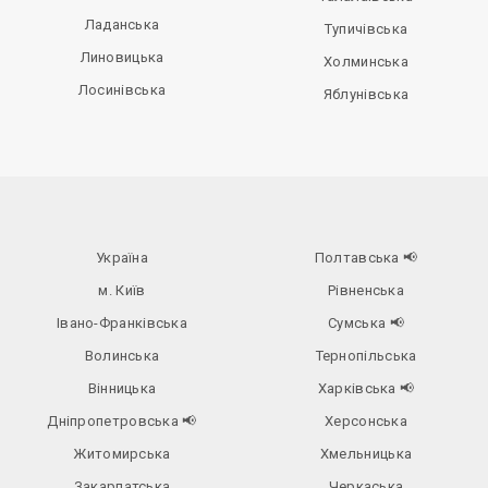
Ладанська
Тупичівська
Линовицька
Холминська
Лосинівська
Яблунівська
Україна
Полтавська
📢
м. Київ
Рівненська
Івано-Франківська
Сумська
📢
Волинська
Тернопільська
Вінницька
Харківська
📢
Дніпропетровська
📢
Херсонська
Житомирська
Хмельницька
Закарпатська
Черкаська