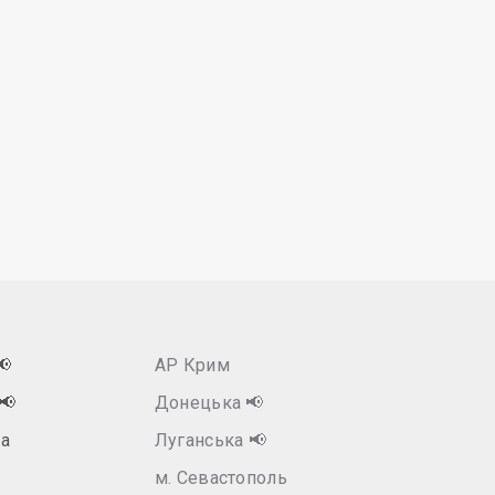
📢
АР Крим
📢
Донецька
📢
а
Луганська
📢
м. Севастополь