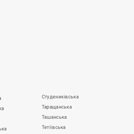
Студениківська
а
Таращанська
ка
Ташанська
Тетіївська
ька