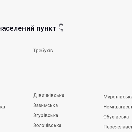
 населений пункт 👇
Требухів
Дівичківська
Миронівськ
Зазимська
ка
Немішаївсь
Згурівська
Обухівська
Золочівська
Переяславс