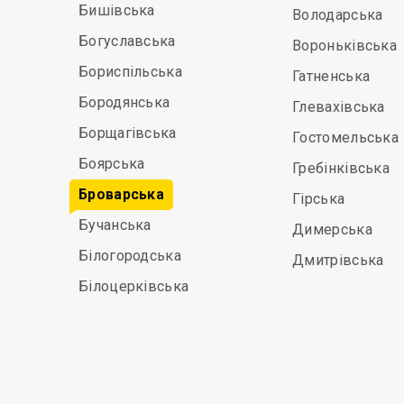
Бишівська
Володарська
Богуславська
Вороньківська
Бориспільська
Гатненська
Бородянська
Глевахівська
Борщагівська
Гостомельська
Боярська
Гребінківська
Броварська
Гірська
Бучанська
Димерська
Білогородська
Дмитрівська
Білоцерківська