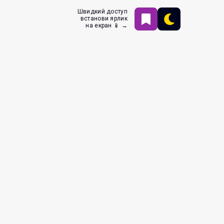
Швидкий доступ
встанови ярлик
на екран 📱 →