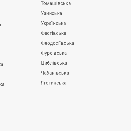
Томашівська
Узинська
Українська
а
Фастівська
Феодосіївська
Фурсівська
Циблівська
ка
Чабанівська
Яготинська
ка