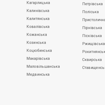
Кагарлицька
Петрівська
Калинівська
Поліська
Калитянська
Пристоличн
Ковалівська
Пірнівська
Кожанська
Пісківська
Козинська
Ржищівська
Коцюбинська
Рокитнянсь
Макарівська
Сквирська
Маловільшанська
Ставищенсь
Медвинська