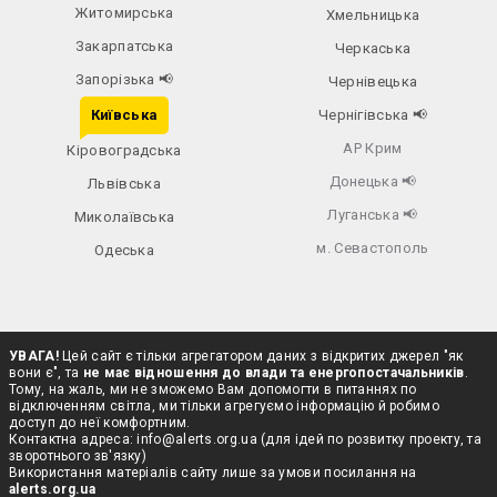
Житомирська
Хмельницька
Закарпатська
Черкаська
Запорізька
📢
Чернівецька
Київська
Чернігівська
📢
АР Крим
Кіровоградська
Донецька
📢
Львівська
Луганська
📢
Миколаївська
м. Севастополь
Одеська
УВАГА!
Цей сайт є тільки агрегатором даних з відкритих джерел "як
вони є", та
не має відношення до влади та енергопостачальників
.
Тому, на жаль, ми не зможемо Вам допомогти в питаннях по
відключенням світла, ми тільки агрегуємо інформацію й робимо
доступ до неї комфортним.
Контактна адреса:
info@alerts.org.ua
(для ідей по розвитку проекту, та
зворотнього зв'язку)
Використання матеріалів сайту лише за умови посилання на
alerts.org.ua