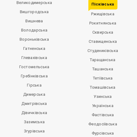
Великодимерська
Пісківська
Вишгородська
Ржищівська
Вишнева
Рокитнянська
Володарська
Сквирська
Вороньківська
Ставищенська
Гатненська
Студениківська
Глевахівська
Таращанська
Гостомельська
Ташанська
Гребінківська
Тетіївська
Гірська
Томашівська
Димерська
Узинська
Дмитрівська
Українська
Дівичківська
Фастівська
Зазимська
Феодосіївська
Згурівська
Фурсівська