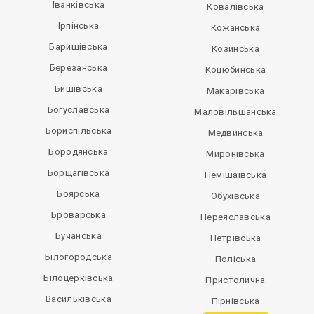
Іванківська
Ковалівська
Ірпінська
Кожанська
Баришівська
Козинська
Березанська
Коцюбинська
Бишівська
Макарівська
Богуславська
Маловільшанська
Бориспільська
Медвинська
Бородянська
Миронівська
Борщагівська
Немішаївська
Боярська
Обухівська
Броварська
Переяславська
Бучанська
Петрівська
Білогородська
Поліська
Білоцерківська
Пристолична
Васильківська
Пірнівська