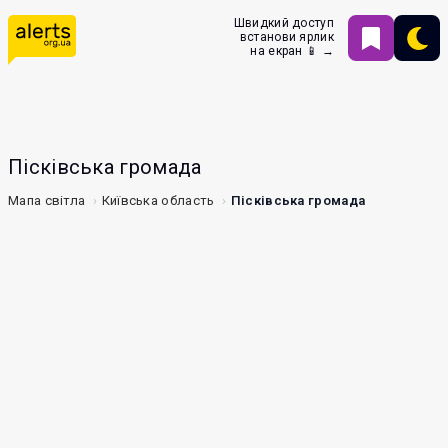
Швидкий доступ
встанови ярлик
на екран 📱 →
Пісківська громада
Мапа світла
Київська область
Пісківська громада