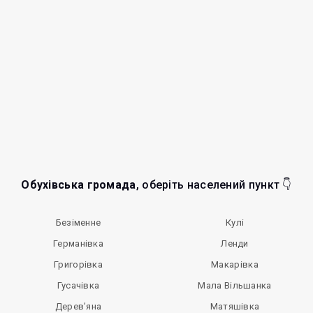
Обухівська громада
, оберіть населений пункт 👇
Безіменне
Кулі
Германівка
Ленди
Григорівка
Макарівка
Гусачівка
Мала Вільшанка
Дерев’яна
Матяшівка