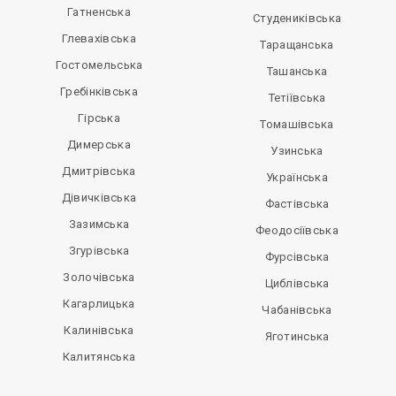
Гатненська
Студениківська
Глевахівська
Таращанська
Гостомельська
Ташанська
Гребінківська
Тетіївська
Гірська
Томашівська
Димерська
Узинська
Дмитрівська
Українська
Дівичківська
Фастівська
Зазимська
Феодосіївська
Згурівська
Фурсівська
Золочівська
Циблівська
Кагарлицька
Чабанівська
Калинівська
Яготинська
Калитянська