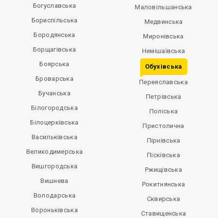
Богуславська
Маловільшанська
Бориспільська
Медвинська
Бородянська
Миронівська
Борщагівська
Немішаївська
Боярська
Обухівська
Броварська
Переяславська
Бучанська
Петрівська
Білогородська
Поліська
Білоцерківська
Пристолична
Васильківська
Пірнівська
Великодимерська
Пісківська
Вишгородська
Ржищівська
Вишнева
Рокитнянська
Володарська
Сквирська
Вороньківська
Ставищенська