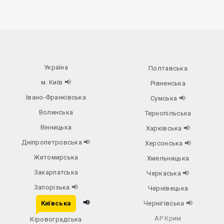
Україна
Полтавська
м. Київ
📢
Рівненська
Івано-Франківська
Сумська
📢
Волинська
Тернопільська
Вінницька
Харківська
📢
Дніпропетровська
📢
Херсонська
📢
Житомирська
Хмельницька
Закарпатська
Черкаська
📢
Запорізька
📢
Чернівецька
📢
Київська
Чернігівська
📢
АР Крим
Кіровоградська