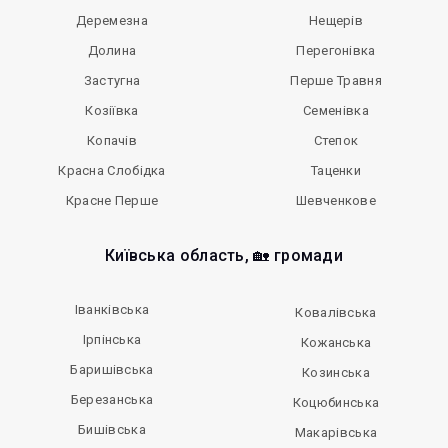
Деремезна
Нещерів
Долина
Перегонівка
Застугна
Перше Травня
Козіївка
Семенівка
Копачів
Степок
Красна Слобідка
Таценки
Красне Перше
Шевченкове
Київська область, 🏡 громади
Іванківська
Ковалівська
Ірпінська
Кожанська
Баришівська
Козинська
Березанська
Коцюбинська
Бишівська
Макарівська