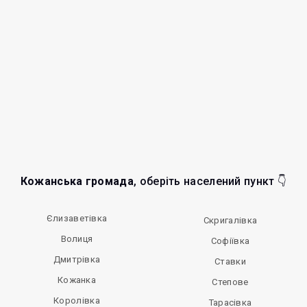
Кожанська громада
, оберіть населений пункт 👇
Єлизаветівка
Скригалівка
Волиця
Софіївка
Дмитрівка
Ставки
Кожанка
Степове
Королівка
Тарасівка