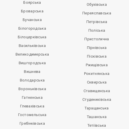
Боярська
Обухівська
Броварська
Переяславська
Бучанська
Петрівська
Білогородська
Поліська
Білоцерківська
Пристолична
Васильківська
Пірнівська
Великодимерська
Пісківська
Вишгородська
Ржищівська
Вишнева
Рокитнянська
Володарська
Сквирська
Вороньківська
Ставищенська
Гатненська
Студениківська
Глевахівська
Таращанська
Гостомельська
Ташанська
Гребінківська
Тетіївська