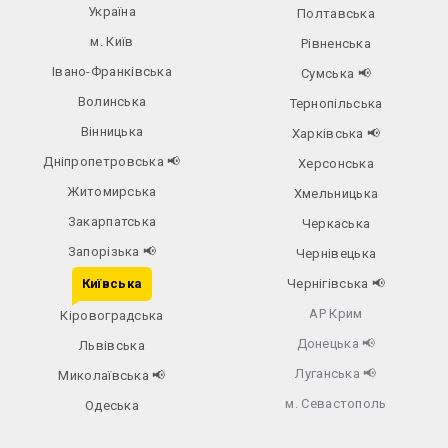
Україна
Полтавська
м. Київ
Рівненська
Івано-Франківська
Сумська
📢
Волинська
Тернопільська
Вінницька
Харківська
📢
Дніпропетровська
📢
Херсонська
Житомирська
Хмельницька
Закарпатська
Черкаська
Запорізька
📢
Чернівецька
Київська
Чернігівська
📢
АР Крим
Кіровоградська
Донецька
📢
Львівська
Луганська
📢
Миколаївська
📢
м. Севастополь
Одеська