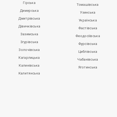
Гірська
Томашівська
Димерська
Узинська
Дмитрівська
Українська
Дівичківська
Фастівська
Зазимська
Феодосіївська
Згурівська
Фурсівська
Золочівська
Циблівська
Кагарлицька
Чабанівська
Калинівська
Яготинська
Калитянська