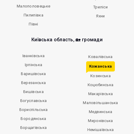
Малополовецьке
Триліси
Пилипівка
Яхни
Півні
Київська область, 🏡 громади
Іванківська
Ковалівська
Ірпінська
Кожанська
Баришівська
Козинська
Березанська
Коцюбинська
Бишівська
Макарівська
Богуславська
Маловільшанська
Бориспільська
Медвинська
Бородянська
Миронівська
Борщагівська
Немішаївська