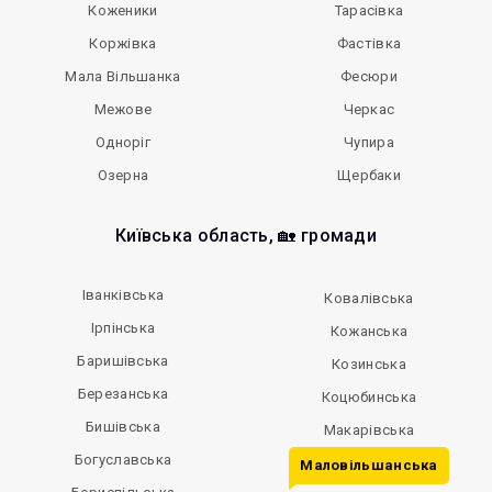
Коженики
Тарасівка
Коржівка
Фастівка
Мала Вільшанка
Фесюри
Межове
Черкас
Одноріг
Чупира
Озерна
Щербаки
Київська область, 🏡 громади
Іванківська
Ковалівська
Ірпінська
Кожанська
Баришівська
Козинська
Березанська
Коцюбинська
Бишівська
Макарівська
Богуславська
Маловільшанська