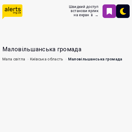
Швидкий доступ
встанови ярлик
на екран 📱 →
Маловільшанська громада
Мапа світла
Київська область
Маловільшанська громада