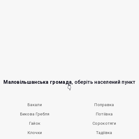
Маловільшанська громада
, оберіть населений пункт
👇
Бакали
Поправка
Бикова Гребля
Потіївка
Гайок
Сорокотяги
Клочки
Тадіївка