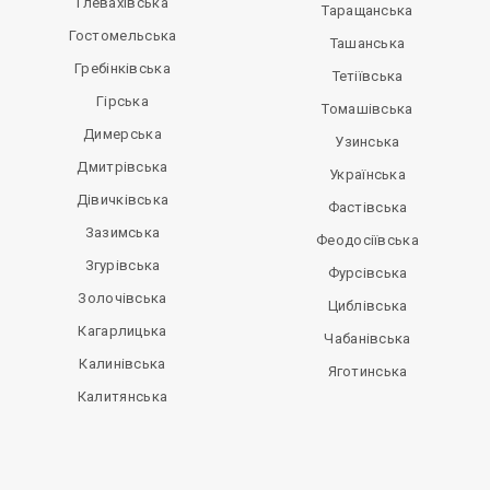
Глевахівська
Таращанська
Гостомельська
Ташанська
Гребінківська
Тетіївська
Гірська
Томашівська
Димерська
Узинська
Дмитрівська
Українська
Дівичківська
Фастівська
Зазимська
Феодосіївська
Згурівська
Фурсівська
Золочівська
Циблівська
Кагарлицька
Чабанівська
Калинівська
Яготинська
Калитянська