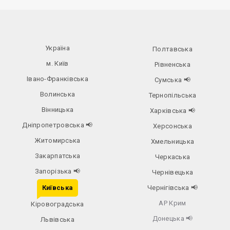
Україна
Полтавська
м. Київ
Рівненська
Івано-Франківська
Сумська
📢
Волинська
Тернопільська
Вінницька
Харківська
📢
Дніпропетровська
📢
Херсонська
Житомирська
Хмельницька
Закарпатська
Черкаська
Запорізька
📢
Чернівецька
Київська
Чернігівська
📢
АР Крим
Кіровоградська
Донецька
📢
Львівська