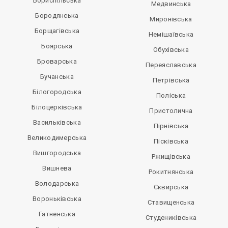
Бориспільська
Медвинська
Бородянська
Миронівська
Борщагівська
Немішаївська
Боярська
Обухівська
Броварська
Переяславська
Бучанська
Петрівська
Білогородська
Поліська
Білоцерківська
Пристолична
Васильківська
Пірнівська
Великодимерська
Пісківська
Вишгородська
Ржищівська
Вишнева
Рокитнянська
Володарська
Сквирська
Вороньківська
Ставищенська
Гатненська
Студениківська