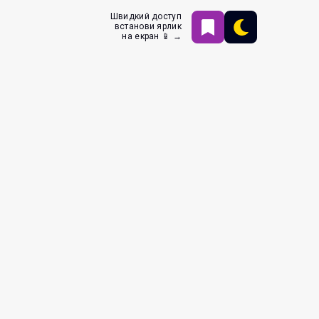
Швидкий доступ
встанови ярлик
на екран 📱 →