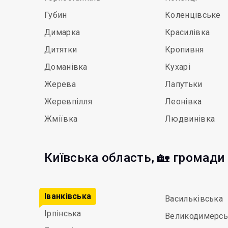
Губин
Коленцівське
Димарка
Красилівка
Дитятки
Кропивня
Доманівка
Кухарі
Жерева
Лапутьки
Жеревпілля
Леонівка
Жміївка
Людвинівка
Київська область, 🏡 громади
Іванківська
Васильківська
Ірпінська
Великодимерсь