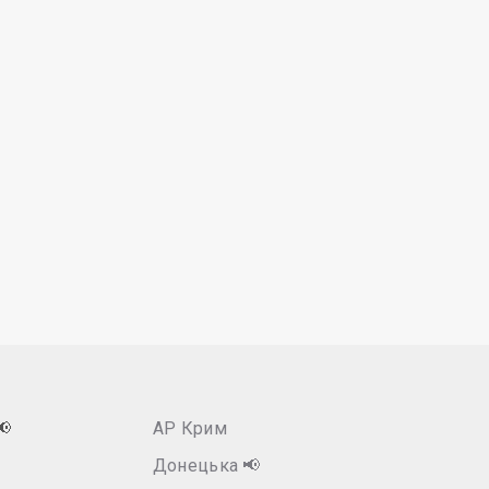
📢
АР Крим
Донецька
📢