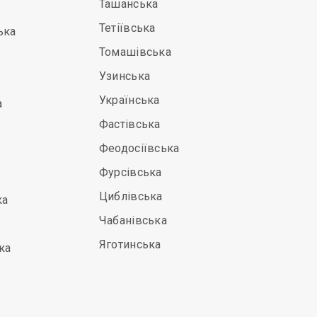
Ташанська
Тетіївська
ька
Томашівська
Узинська
Українська
а
Фастівська
Феодосіївська
Фурсівська
Циблівська
ка
Чабанівська
Яготинська
ка