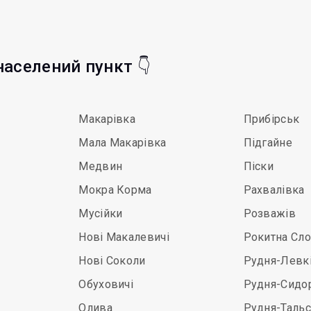
 населений пункт 👇
Макарівка
Прибірськ
Мала Макарівка
Підгайне
Медвин
Піски
Мокра Корма
Рахвалівка
Мусійки
Розважів
Нові Макалевичі
Рокитна Сл
Нові Соколи
Рудня-Левк
Обуховичі
Рудня-Сидо
Олива
Рудня-Таль