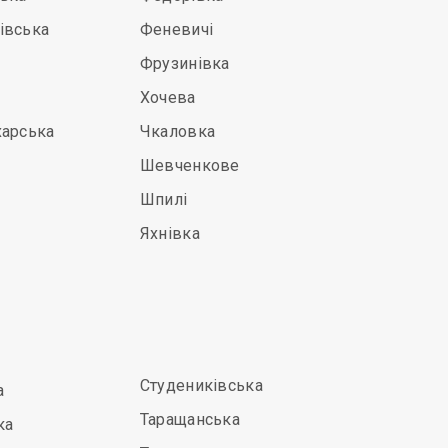
івська
Феневичі
Фрузинівка
Хочева
харська
Чкаловка
Шевченкове
Шпилі
Яхнівка
Студениківська
а
Таращанська
ка