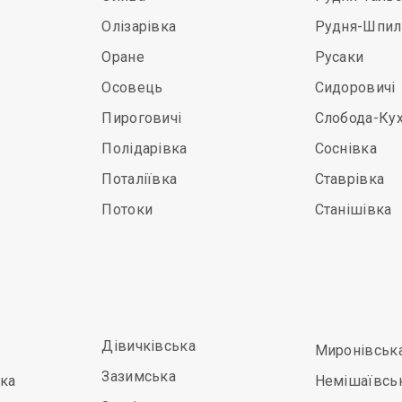
Олізарівка
Рудня-Шпил
Оране
Русаки
Осовець
Сидоровичі
Пироговичі
Слобода-Ку
Полідарівка
Соснівка
Поталіївка
Ставрівка
Потоки
Станішівка
Дівичківська
Миронівськ
Зазимська
ка
Немішаївсь