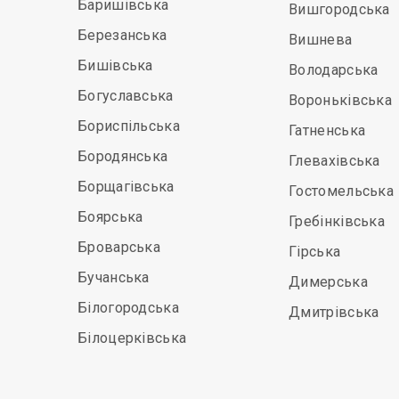
Баришівська
Вишгородська
Березанська
Вишнева
Бишівська
Володарська
Богуславська
Вороньківська
Бориспільська
Гатненська
Бородянська
Глевахівська
Борщагівська
Гостомельська
Боярська
Гребінківська
Броварська
Гірська
Бучанська
Димерська
Білогородська
Дмитрівська
Білоцерківська