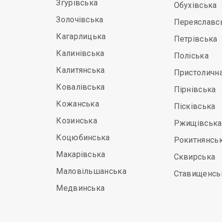
Згурівська
Обухівська
Золочівська
Переяславс
Кагарлицька
Петрівська
Калинівська
Поліська
Калитянська
Пристоличн
Ковалівська
Пірнівська
Кожанська
Пісківська
Козинська
Ржищівська
Коцюбинська
Рокитнянсь
Макарівська
Сквирська
Маловільшанська
Ставищенсь
Медвинська