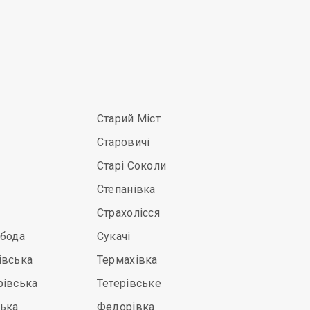
Старий Міст
Старовичі
Старі Соколи
Степанівка
Страхолісся
обода
Сукачі
івська
Термахівка
рівська
Тетерівське
ська
Федорівка