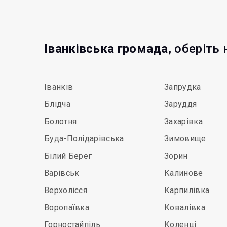
Іванківська громада
, оберіть
Іванків
Запрудка
Блідча
Заруддя
Болотня
Захарівка
Буда-Полідарівська
Зимовище
Білий Берег
Зорин
Варівськ
Калинове
Верхолісся
Карпилівка
Воропаївка
Ковалівка
Горностайпіль
Коленці