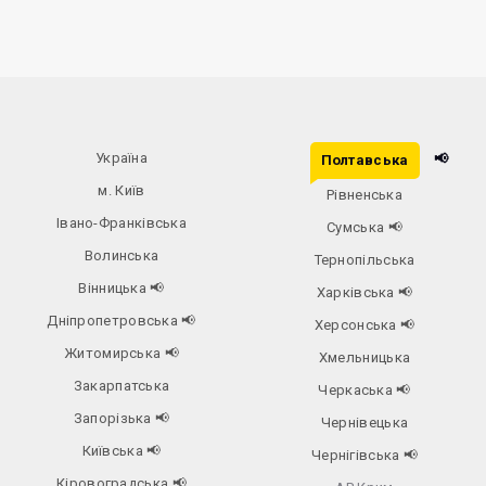
Україна
📢
Полтавська
м. Київ
Рівненська
Івано-Франківська
Сумська
📢
Волинська
Тернопільська
Вінницька
📢
Харківська
📢
Дніпропетровська
📢
Херсонська
📢
Житомирська
📢
Хмельницька
Закарпатська
Черкаська
📢
Запорізька
📢
Чернівецька
Київська
📢
Чернігівська
📢
Кіровоградська
📢