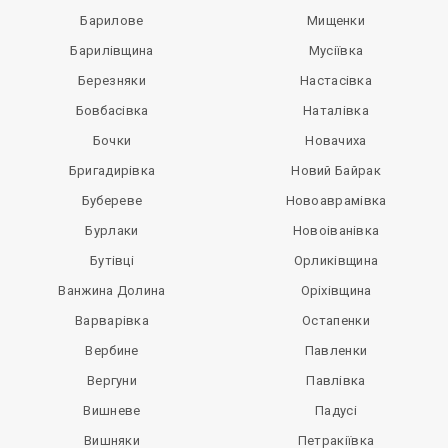
Барилове
Мищенки
Барилівщина
Мусіївка
Березняки
Настасівка
Бовбасівка
Наталівка
Бочки
Новачиха
Бригадирівка
Новий Байрак
Бубереве
Новоаврамівка
Бурлаки
Новоіванівка
Бутівці
Орликівщина
Ванжина Долина
Оріхівщина
Варварівка
Остапенки
Вербине
Павленки
Вергуни
Павлівка
Вишневе
Падусі
Вишняки
Петракіївка