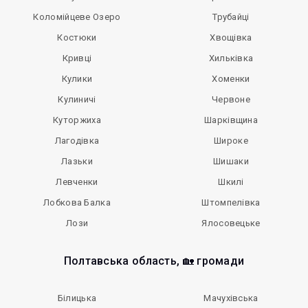
Коломійцеве Озеро
Трубайці
Костюки
Хвощівка
Кривці
Хильківка
Кулики
Хоменки
Кулиничі
Червоне
Куторжиха
Шарківщина
Лагодівка
Широке
Лазьки
Шишаки
Левченки
Шкилі
Лобкова Балка
Штомпелівка
Лози
Ялосовецьке
Полтавська область, 🏡 громади
Білицька
Мачухівська