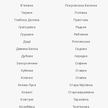
В’язівок
Покровська Багачка
Гирине
Попівка
Глибока Долина
Пристань
Григорівка
Радьки
Грушине
Рибченки
Дації
Роплянське
Демина Балка
Садове
Дубове
Середнє
Запорожчине
Софине
Зубенки
Ставки
Клепачі
Стайки
Княжа Лука
Стара Мусіївка
Ковалі
Староаврамівка
Ковтуни
Тарасівка
Козубівка
Третякове