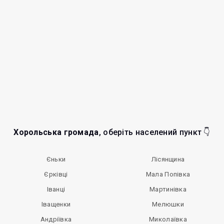
Хорольська громада
, оберіть населений пункт 👇
Єньки
Лісянщина
Єрківці
Мала Попівка
Іванці
Мартинівка
Іващенки
Мелюшки
Андріївка
Миколаївка