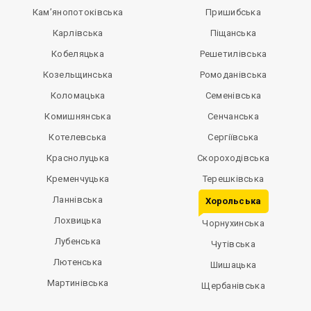
Кам’янопотоківська
Пришибська
Карлівська
Піщанська
Кобеляцька
Решетилівська
Козельщинська
Ромоданівська
Коломацька
Семенівська
Комишнянська
Сенчанська
Котелевська
Сергіївська
Краснолуцька
Скороходівська
Кременчуцька
Терешківська
Ланнівська
Хорольська
Лохвицька
Чорнухинська
Лубенська
Чутівська
Лютенська
Шишацька
Мартинівська
Щербанівська