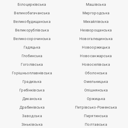
Білоцерківська
Машівська
Великобагачанська
Миргородська
Великобудищанська
Михайлівська
Великорублівська
Нехворощанська
Великосорочинська
Новогалещинська
Гадяцька
Новооржицька
Глобинська
Новосанжарська
Гоголівська
Новоселівська
Горішньоплавнівська
Оболонська
Градизька
Омельницька
Гребінківська
Опішнянська
Диканська
Оржицька
Драбинівська
Петрівсько-Роменська
Заводська
Пирятинська
Зіньківська
Полтавська