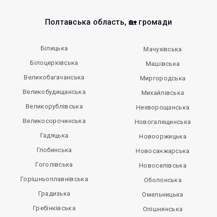
Полтавська область, 🏡 громади
Білицька
Мачухівська
Білоцерківська
Машівська
Великобагачанська
Миргородська
Великобудищанська
Михайлівська
Великорублівська
Нехворощанська
Великосорочинська
Новогалещинська
Гадяцька
Новооржицька
Глобинська
Новосанжарська
Гоголівська
Новоселівська
Горішньоплавнівська
Оболонська
Градизька
Омельницька
Гребінківська
Опішнянська