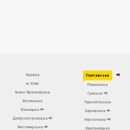
Україна
📢
Полтавська
м. Київ
Рівненська
Івано-Франківська
Сумська
📢
Волинська
Тернопільська
Вінницька
📢
Харківська
📢
Дніпропетровська
📢
Херсонська
📢
Житомирська
📢
Хмельницька