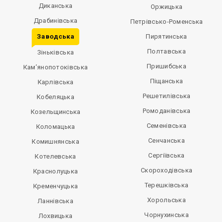
Диканська
Оржицька
Драбинівська
Петрівсько-Роменська
Заводська
Пирятинська
Полтавська
Зіньківська
Пришибська
Кам’янопотоківська
Піщанська
Карлівська
Решетилівська
Кобеляцька
Ромоданівська
Козельщинська
Семенівська
Коломацька
Сенчанська
Комишнянська
Сергіївська
Котелевська
Скороходівська
Краснолуцька
Терешківська
Кременчуцька
Хорольська
Ланнівська
Чорнухинська
Лохвицька