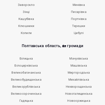
Заворскло
Минівка
Зінці
Писарівка
Кашубівка
Портнівка
Клюшники
Терешки
Копили
Цибулі
Полтавська область, 🏡 громади
Білицька
Мачухівська
Білоцерківська
Машівська
Великобагачанська
Миргородська
Великобудищанська
Михайлівська
Великорублівська
Нехворощанська
Великосорочинська
Новогалещинська
Гадяцька
Новооржицька