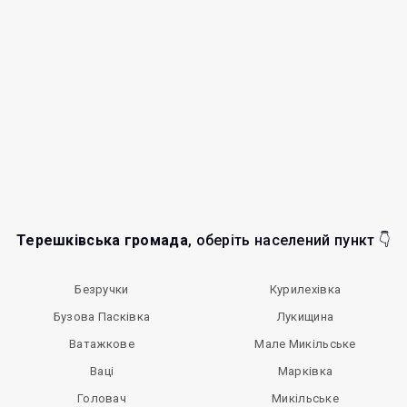
Терешківська громада
, оберіть населений пункт 👇
Безручки
Курилехівка
Бузова Пасківка
Лукищина
Ватажкове
Мале Микільське
Ваці
Марківка
Головач
Микільське