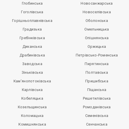
Глобинська
Новосанжарська
Гоголівська
Новоселівська
Горішньоплавнівська
Оболонська
Градизька
Омельницька
Гребінківська
Опішнянська
Диканська
Оржицька
Драбинівська
Петрівсько-Роменська
Заводська
Пирятинська
Зіньківська
Полтавська
Кам’янопотоківська
Пришибська
Карлівська
Піщанська
Кобеляцька
Решетилівська
Козельщинська
Ромоданівська
Коломацька
Семенівська
Комишнянська
Сенчанська