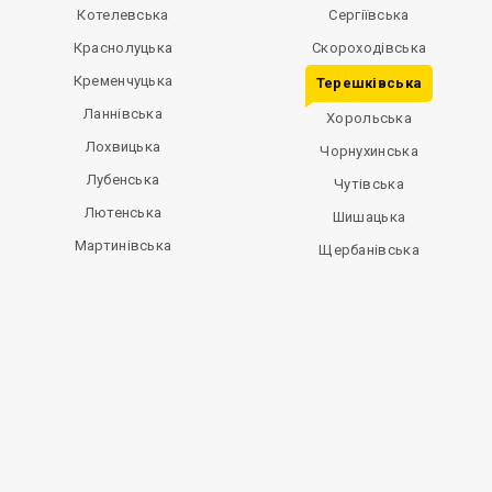
Котелевська
Сергіївська
Краснолуцька
Скороходівська
Кременчуцька
Терешківська
Ланнівська
Хорольська
Лохвицька
Чорнухинська
Лубенська
Чутівська
Лютенська
Шишацька
Мартинівська
Щербанівська