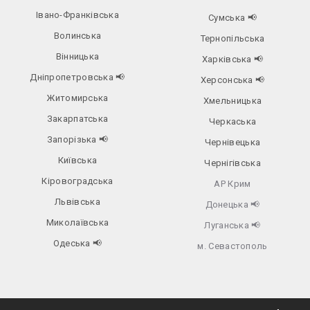
Івано-Франківська
Сумська
📢
Волинська
Тернопільська
Вінницька
Харківська
📢
Дніпропетровська
📢
Херсонська
📢
Житомирська
Хмельницька
Закарпатська
Черкаська
Запорізька
📢
Чернівецька
Київська
Чернігівська
Кіровоградська
АР Крим
Львівська
Донецька
📢
Миколаївська
Луганська
📢
Одеська
📢
м. Севастополь