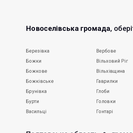
Новоселівська громада
, обер
Березівка
Вербове
Божки
Вільховий Ріг
Божкове
Вільхівщина
Божківське
Гаврилки
Брунівка
Глоби
Бурти
Головки
Васильці
Гонтарі