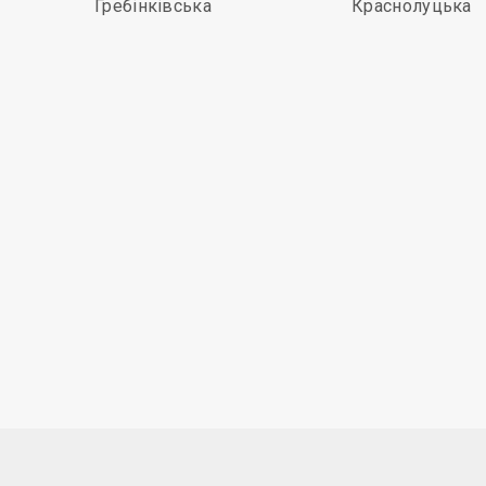
Гребінківська
Краснолуцька