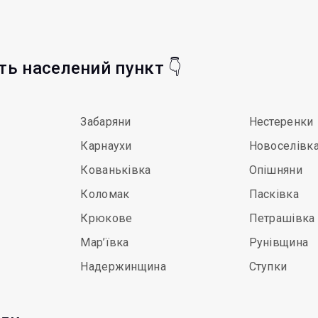
іть населений пункт 👇
Забаряни
Нестеренки
Карнаухи
Новоселівк
Кованьківка
Опішняни
Коломак
Пасківка
Крюкове
Петрашівка
Мар’ївка
Рунівщина
Надержинщина
Ступки