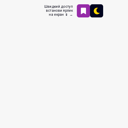
Швидкий доступ
встанови ярлик
на екран 📱 →