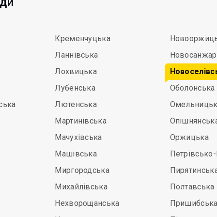
ади
Кременчуцька
Новооржиц
Ланнівська
Новосанжар
Лохвицька
Новоселівс
Лубенська
Оболонська
ська
Лютенська
Омельниць
Мартинівська
Опішнянськ
Мачухівська
Оржицька
а
Машівська
Петрівсько
Миргородська
Пирятинськ
Михайлівська
Полтавська
Нехворощанська
Пришибськ