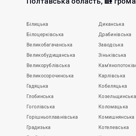
Полтавська область, 🏡 гром
Білицька
Диканська
Білоцерківська
Драбинівська
Великобагачанська
Заводська
Великобудищанська
Зіньківська
Великорублівська
Кам’янопотоків
Великосорочинська
Карлівська
Гадяцька
Кобеляцька
Глобинська
Козельщинськ
Гоголівська
Коломацька
Горішньоплавнівська
Комишнянська
Градизька
Котелевська