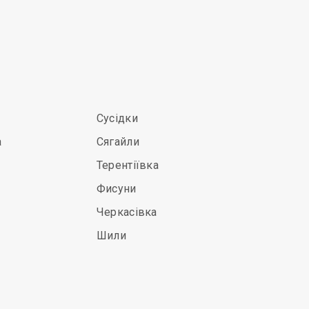
Сусідки
а
Сягайли
Терентіївка
Фисуни
Черкасівка
Шили