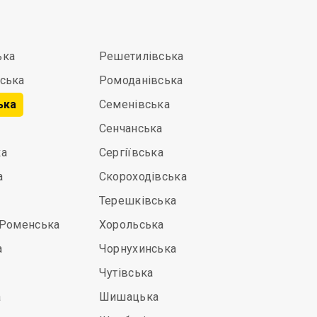
ька
Решетилівська
ська
Ромоданівська
ька
Семенівська
Сенчанська
ка
Сергіївська
а
Скороходівська
Терешківська
-Роменська
Хорольська
а
Чорнухинська
Чутівська
а
Шишацька