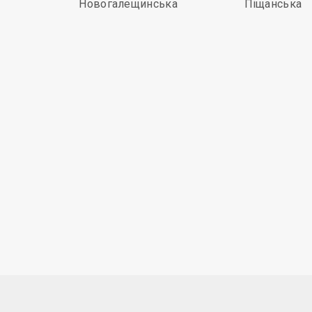
Новогалещинська
Піщанська