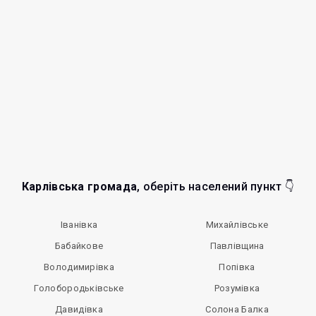
Карлівська громада
, оберіть населений пункт 👇
Іванівка
Михайлівське
Бабайкове
Павлівщина
Володимирівка
Попівка
Голобородьківське
Розумівка
Давидівка
Солона Балка