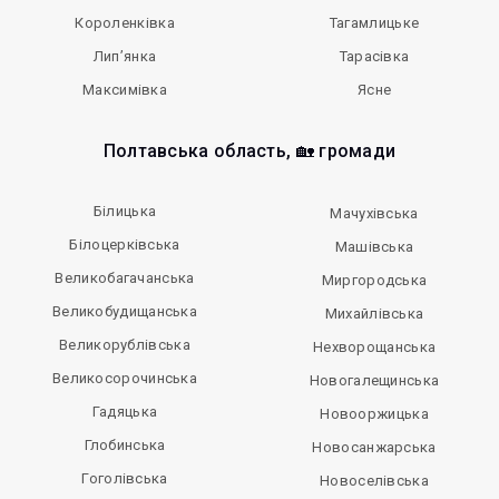
Короленківка
Тагамлицьке
Лип’янка
Тарасівка
Максимівка
Ясне
Полтавська область, 🏡 громади
Білицька
Мачухівська
Білоцерківська
Машівська
Великобагачанська
Миргородська
Великобудищанська
Михайлівська
Великорублівська
Нехворощанська
Великосорочинська
Новогалещинська
Гадяцька
Новооржицька
Глобинська
Новосанжарська
Гоголівська
Новоселівська