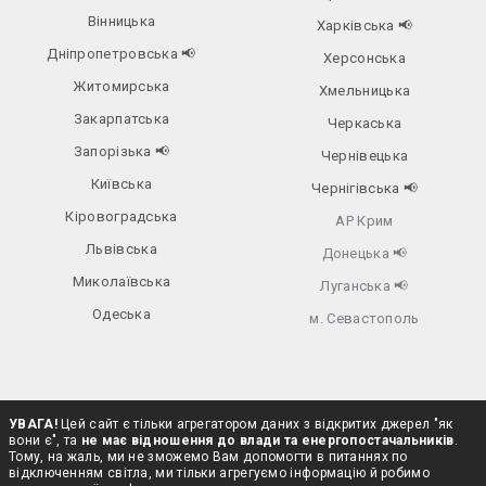
Вінницька
Харківська
📢
Дніпропетровська
📢
Херсонська
Житомирська
Хмельницька
Закарпатська
Черкаська
Запорізька
📢
Чернівецька
Київська
Чернігівська
📢
Кіровоградська
АР Крим
Львівська
Донецька
📢
Миколаївська
Луганська
📢
Одеська
м. Севастополь
УВАГА!
Цей сайт є тільки агрегатором даних з відкритих джерел "як
вони є", та
не має відношення до влади та енергопостачальників
.
Тому, на жаль, ми не зможемо Вам допомогти в питаннях по
відключенням світла, ми тільки агрегуємо інформацію й робимо