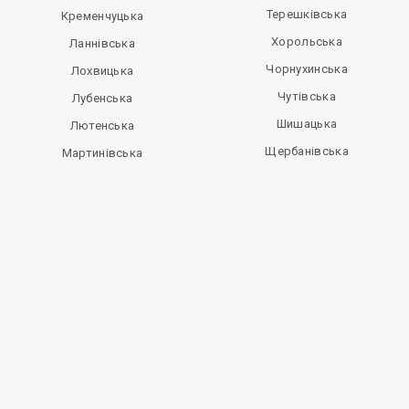
Терешківська
Кременчуцька
Хорольська
Ланнівська
Чорнухинська
Лохвицька
Чутівська
Лубенська
Шишацька
Лютенська
Щербанівська
Мартинівська