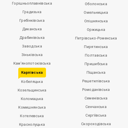
Горішньоплавнівська
Оболонська
Градизька
Омельницька
Гребінківська
Опішнянська
Диканська
Оржицька
Драбинівська
Петрівсько-Роменська
Заводська
Пирятинська
Зіньківська
Полтавська
Кам’янопотоківська
Пришибська
Карлівська
Піщанська
Решетилівська
Кобеляцька
Ромоданівська
Козельщинська
Семенівська
Коломацька
Сенчанська
Комишнянська
Сергіївська
Котелевська
Скороходівська
Краснолуцька