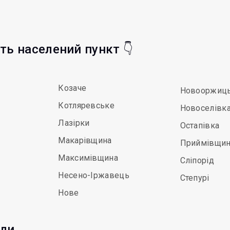
іть населений пункт 👇
Козаче
Новооржиц
Котляревське
Новоселівк
Лазірки
Остапівка
Макарівщина
Приймівщи
Максимівщина
Сліпорід
Несено-Іржавець
Степурі
Нове
ади