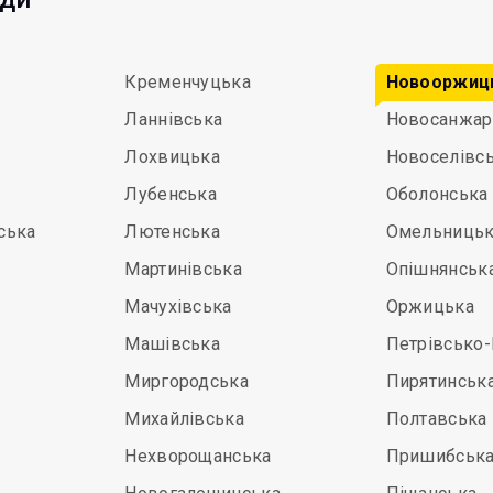
Кременчуцька
Новооржиц
Ланнівська
Новосанжар
Лохвицька
Новоселівс
Лубенська
Оболонська
ська
Лютенська
Омельниць
Мартинівська
Опішнянськ
Мачухівська
Оржицька
а
Машівська
Петрівсько
Миргородська
Пирятинськ
Михайлівська
Полтавська
Нехворощанська
Пришибськ