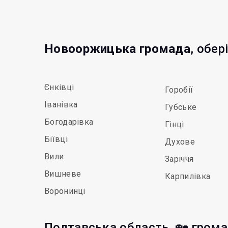
Новооржицька громада
, обер
Єнківці
Горобії
Іванівка
Губське
Богодарівка
Гінці
Біївці
Духове
Вили
Заріччя
Вишневе
Карпилівка
Воронинці
Полтавська область, 🏡 гром