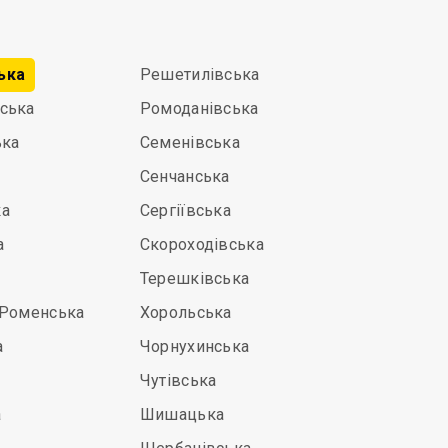
ька
Решетилівська
ська
Ромоданівська
ька
Семенівська
Сенчанська
ка
Сергіївська
а
Скороходівська
Терешківська
-Роменська
Хорольська
а
Чорнухинська
Чутівська
а
Шишацька