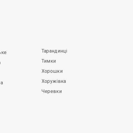
Тарандинці
ьке
Тимки
а
Хорошки
Хоружівка
на
Черевки