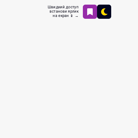
Швидкий доступ
встанови ярлик
на екран 📱 →