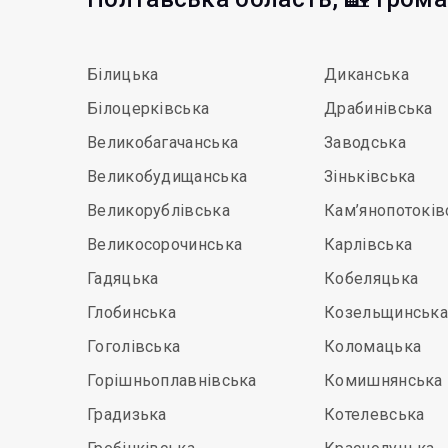
Білицька
Диканська
Білоцерківська
Драбинівська
Великобагачанська
Заводська
Великобудищанська
Зіньківська
Великорублівська
Кам’янопотоків
Великосорочинська
Карлівська
Гадяцька
Кобеляцька
Глобинська
Козельщинськ
Гоголівська
Коломацька
Горішньоплавнівська
Комишнянська
Градизька
Котелевська