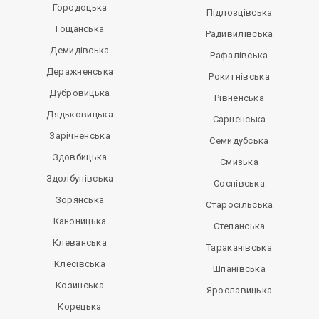
Городоцька
Підлозцівська
Гощанська
Радивилівська
Демидівська
Рафалівська
Деражненська
Рокитнівська
Дубровицька
Рівненська
Дядьковицька
Сарненська
Зарічненська
Семидубська
Здовбицька
Смизька
Здолбунівська
Соснівська
Зорянська
Старосільська
Каноницька
Степанська
Клеванська
Тараканівська
Клесівська
Шпанівська
Козинська
Ярославицька
Корецька