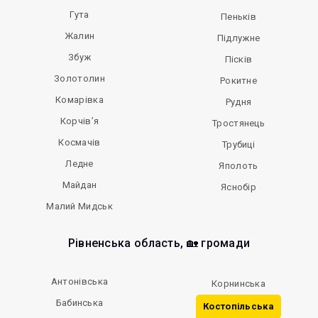
Гута
Пеньків
Жалин
Підлужне
Збуж
Пісків
Золотолин
Рокитне
Комарівка
Рудня
Корчів’я
Тростянець
Космачів
Трубиці
Ледне
Яполоть
Майдан
Яснобір
Малий Мидськ
Рівненська область, 🏡 громади
Антонівська
Корнинська
Бабинська
Костопільська