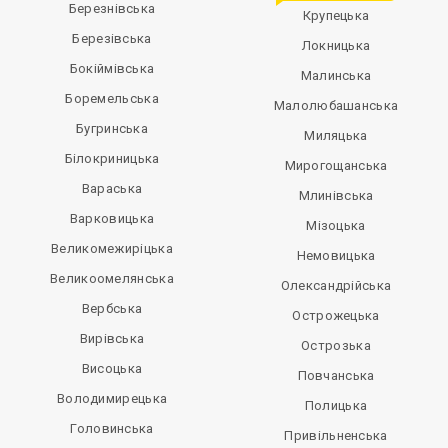
Березнівська
Крупецька
Березівська
Локницька
Бокіймівська
Малинська
Боремельська
Малолюбашанська
Бугринська
Миляцька
Білокриницька
Мирогощанська
Вараська
Млинівська
Варковицька
Мізоцька
Великомежиріцька
Немовицька
Великоомелянська
Олександрійська
Вербська
Острожецька
Вирівська
Острозька
Висоцька
Повчанська
Володимирецька
Полицька
Головинська
Привільненська