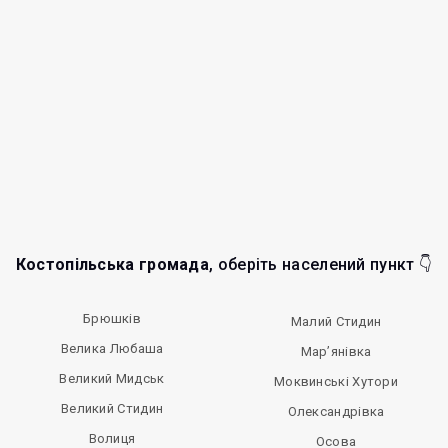
Костопільська громада
, оберіть населений пункт 👇
Брюшків
Малий Стидин
Велика Любаша
Мар’янівка
Великий Мидськ
Моквинські Хутори
Великий Стидин
Олександрівка
Волиця
Осова