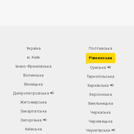
Україна
Полтавська
м. Київ
Рівненська
Івано-Франківська
Сумська
📢
Волинська
Тернопільська
Вінницька
Харківська
📢
Дніпропетровська
📢
Херсонська
Житомирська
Хмельницька
Закарпатська
Черкаська
Запорізька
📢
Чернівецька
Київська
Чернігівська
📢