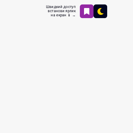
Швидкий доступ
встанови ярлик
на екран 📱 →