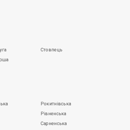
уга
Стовпець
ерша
ька
Рокитнівська
Рівненська
Сарненська