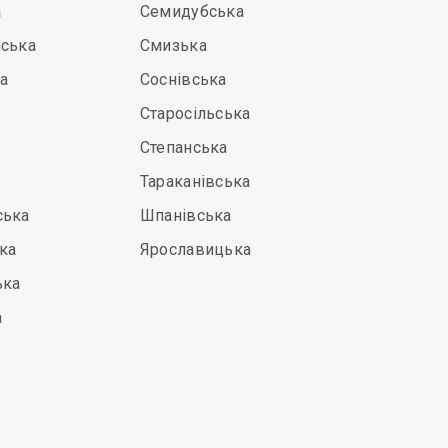
а
Семидубська
йська
Смизька
а
Соснівська
Старосільська
Степанська
Тараканівська
ська
Шпанівська
ка
Ярославицька
ька
а