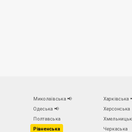
Миколаївська
📢
Харківська
Одеська
📢
Херсонська
Полтавська
Хмельницьк
Рівненська
Черкаська