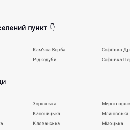
селений пункт 👇
Кам’яна Верба
Софіївка Др
Рідкодуби
Софіївка П
ди
Зорянська
Мирогощанс
Каноницька
Млинівська
ка
Клеванська
Мізоцька