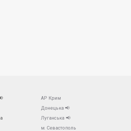
📢
АР Крим
Донецька
📢
а
Луганська
📢
м. Севастополь