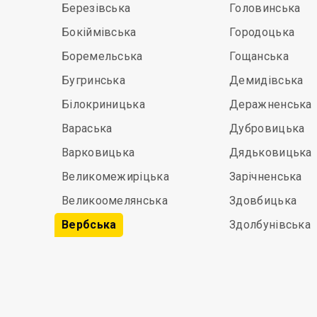
Березівська
Головинська
Бокіймівська
Городоцька
Боремельська
Гощанська
Бугринська
Демидівська
Білокриницька
Деражненська
Вараська
Дубровицька
Варковицька
Дядьковицька
Великомежиріцька
Зарічненська
Великоомелянська
Здовбицька
Вербська
Здолбунівська