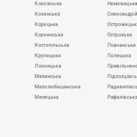
Клесівська
Немовицьк
Козинська
Олександрі
Корецька
Острожецьк
Корнинська
Острозька
Костопільська
Повчанська
Крупецька
Полицька
Локницька
Привільнен
Малинська
Підлозцівсь
Малолюбашанська
Радивилівс
Миляцька
Рафалівськ