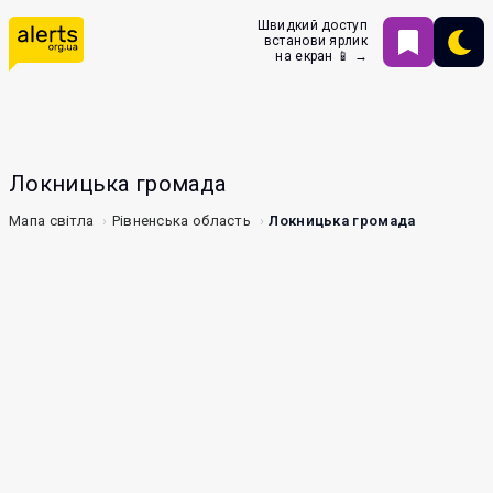
Швидкий доступ
встанови ярлик
на екран 📱 →
Локницька громада
Мапа світла
Рівненська область
Локницька громада