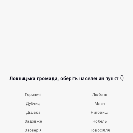
Локницька громада
, оберіть населений пункт 👇
Гориничі
Любинь
Дубчиці
Млин
Дідівка
Ниговищі
Задовже
Нобель
Заозер’я
Новосілля