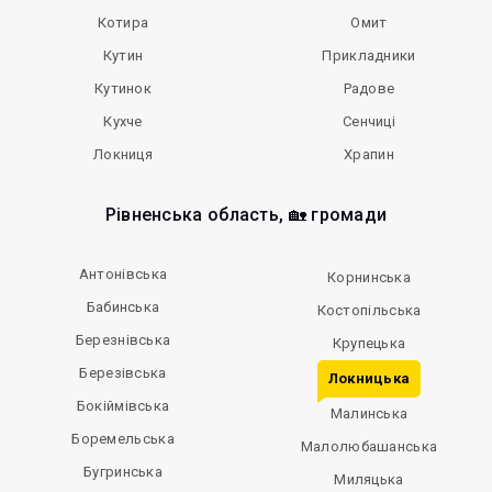
Котира
Омит
Кутин
Прикладники
Кутинок
Радове
Кухче
Сенчиці
Локниця
Храпин
Рівненська область, 🏡 громади
Антонівська
Корнинська
Бабинська
Костопільська
Березнівська
Крупецька
Березівська
Локницька
Бокіймівська
Малинська
Боремельська
Малолюбашанська
Бугринська
Миляцька