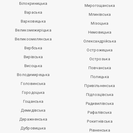
Білокриницька
Мирогощанська
Вараська
Млинівська
Варковицька
Мізоцька
Великомежиріцька
Немовицька
Великоомелянська
Олександрійська
Вербська
Острожецька
Вирівська
Острозька
Висоцька
Повчанська
Володимирецька
Полицька
Головинська
Привільненська
Городоцька
Підлозцівська
Гощанська
Радивилівська
Демидівська
Рафалівська
Деражненська
Рокитнівська
Дубровицька
Рівненська