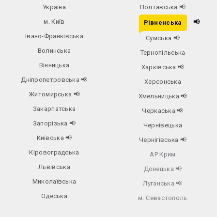
Україна
Полтавська
📢
м. Київ
📢
Рівненська
Івано-Франківська
Сумська
📢
Волинська
Тернопільська
Вінницька
Харківська
📢
Дніпропетровська
📢
Херсонська
Житомирська
📢
Хмельницька
📢
Закарпатська
Черкаська
📢
Запорізька
📢
Чернівецька
Київська
📢
Чернігівська
📢
Кіровоградська
АР Крим
Львівська
Донецька
📢
Миколаївська
Луганська
📢
Одеська
м. Севастополь