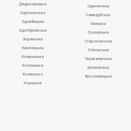
Дядьковицька
Сарненська
Зарічненська
Семидубська
Здовбицька
Смизька
Здолбунівська
Соснівська
Зорянська
Старосільська
Каноницька
Степанська
Клеванська
Тараканівська
Клесівська
Шпанівська
Козинська
Ярославицька
Корецька