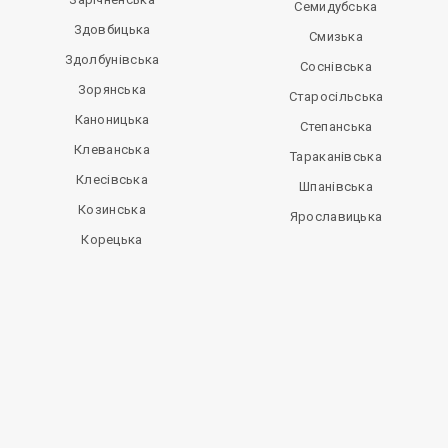
Семидубська
Здовбицька
Смизька
Здолбунівська
Соснівська
Зорянська
Старосільська
Каноницька
Степанська
Клеванська
Тараканівська
Клесівська
Шпанівська
Козинська
Ярославицька
Корецька