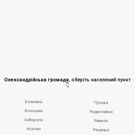
Олександрійська громада
, оберіть населений пункт
👇
Боянівка
Пухова
Волошки
Радиславка
Забороль
Ремель
Козлин
Решуцьк