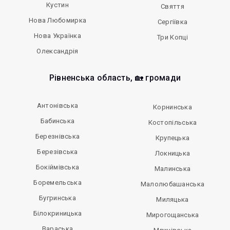
Кустин
Свяття
Нова Любомирка
Сергіївка
Нова Українка
Три Копці
Олександрія
Рівненська область, 🏡 громади
Антонівська
Корнинська
Бабинська
Костопільська
Березнівська
Крупецька
Березівська
Локницька
Бокіймівська
Малинська
Боремельська
Малолюбашанська
Бугринська
Миляцька
Білокриницька
Мирогощанська
Вараська