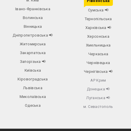
м. Київ
Рівненська
Івано-Франківська
Сумська
📢
Волинська
Тернопільська
Вінницька
Харківська
📢
Дніпропетровська
📢
Херсонська
Житомирська
Хмельницька
Закарпатська
Черкаська
Запорізька
📢
Чернівецька
Київська
Чернігівська
📢
Кіровоградська
АР Крим
Львівська
Донецька
📢
Миколаївська
Луганська
📢
Одеська
м. Севастополь