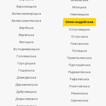
Млинівська
Варковицька
Мізоцька
Великомежиріцька
Немовицька
Великоомелянська
Олександрійська
Вербська
Острожецька
Вирівська
Острозька
Висоцька
Повчанська
Володимирецька
Полицька
Головинська
Привільненська
Городоцька
Підлозцівська
Гощанська
Радивилівська
Демидівська
Рафалівська
Деражненська
Рокитнівська
Дубровицька
Рівненська
Дядьковицька
Сарненська
Зарічненська