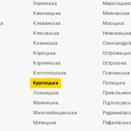
Зорянська
Мирогощанс
Каноницька
Млинівська
ка
Клеванська
Мізоцька
Клесівська
Немовицьк
Козинська
Олександрі
Корецька
Острожецьк
Корнинська
Острозька
Костопільська
Повчанська
Крупецька
Полицька
Локницька
Привільнен
Малинська
Підлозцівсь
Малолюбашанська
Радивилівс
Миляцька
Рафалівськ