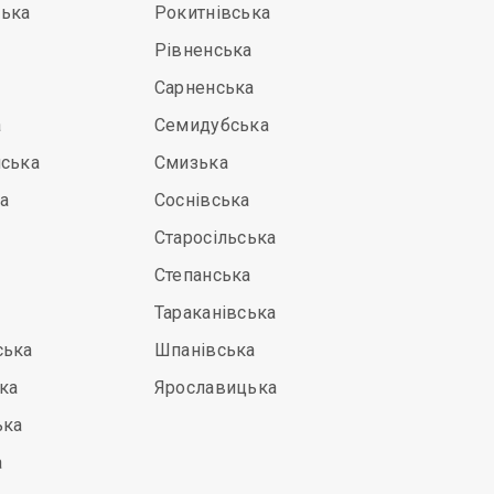
ька
Рокитнівська
Рівненська
Сарненська
а
Семидубська
йська
Смизька
а
Соснівська
Старосільська
Степанська
Тараканівська
ська
Шпанівська
ка
Ярославицька
ька
а