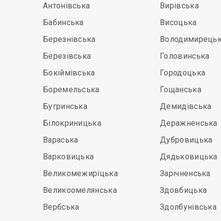
Антонівська
Вирівська
Бабинська
Висоцька
Березнівська
Володимирець
Березівська
Головинська
Бокіймівська
Городоцька
Боремельська
Гощанська
Бугринська
Демидівська
Білокриницька
Деражненська
Вараська
Дубровицька
Варковицька
Дядьковицька
Великомежиріцька
Зарічненська
Великоомелянська
Здовбицька
Вербська
Здолбунівська