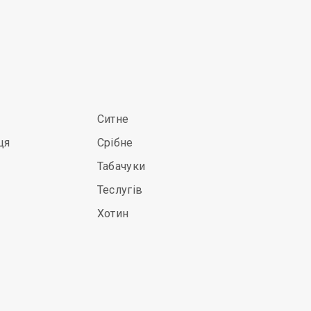
Ситне
ця
Срібне
Табачуки
Теслугів
Хотин