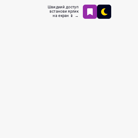
Швидкий доступ
встанови ярлик
на екран 📱 →