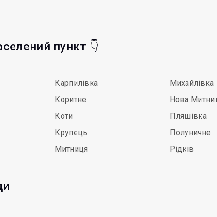
населений пункт 👇
Карпилівка
Михайлівка
Коритне
Нова Митни
Коти
Пляшівка
Крупець
Полуничне
Митниця
Рідків
ди