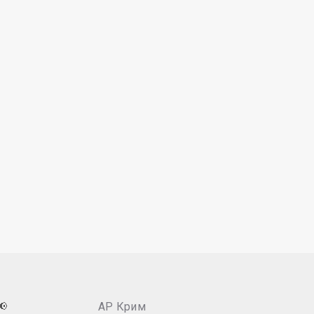
📢
АР Крим