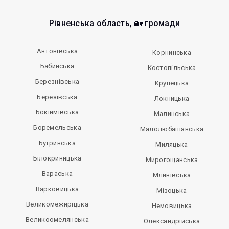
Рівненська область, 🏡 громади
Антонівська
Корнинська
Бабинська
Костопільська
Березнівська
Крупецька
Березівська
Локницька
Бокіймівська
Малинська
Боремельська
Малолюбашанська
Бугринська
Миляцька
Білокриницька
Мирогощанська
Вараська
Млинівська
Варковицька
Мізоцька
Великомежиріцька
Немовицька
Великоомелянська
Олександрійська