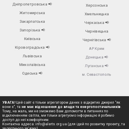
Дніпропетровська
📢
Херсонська
Житомирська
Хмельницька
Закарпатська
Черкаська
📢
Запорізька
📢
Чернівецька
Київська
Чернігівська
📢
Кіровоградська
📢
АР Крим
Львівська
Донецька
📢
Миколаївська
Луганська
📢
Одеська
📢
м. Севастополь
УВАГА!
Цей сайт є тільки агрегатором даних з відкритих джерел "як
вони є", та
не має відношення до влади та енергопостачальників
.
Тому, на жаль, ми не зможемо Вам допомогти в питаннях по
відключенням світла, ми тільки агрегуємо інформацію й робимо
доступ до неї комфортним.
Контактна адреса:
info@alerts.org.ua
(для ідей по розвитку проекту, та
зворотнього зв'язку)