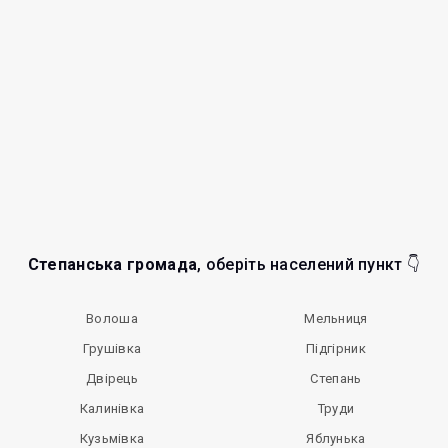
Степанська громада
, оберіть населений пункт 👇
Волоша
Мельниця
Грушівка
Підгірник
Двірець
Степань
Калинівка
Труди
Кузьмівка
Яблунька