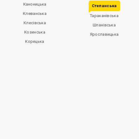
Каноницька
Степанська
Клеванська
Тараканівська
Клесівська
Шпанівська
Козинська
Ярославицька
Корецька