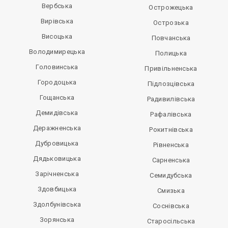
Вербська
Острожецька
Вирівська
Острозька
Висоцька
Повчанська
Володимирецька
Полицька
Головинська
Привільненська
Городоцька
Підлозцівська
Гощанська
Радивилівська
Демидівська
Рафалівська
Деражненська
Рокитнівська
Дубровицька
Рівненська
Дядьковицька
Сарненська
Зарічненська
Семидубська
Здовбицька
Смизька
Здолбунівська
Соснівська
Зорянська
Старосільська