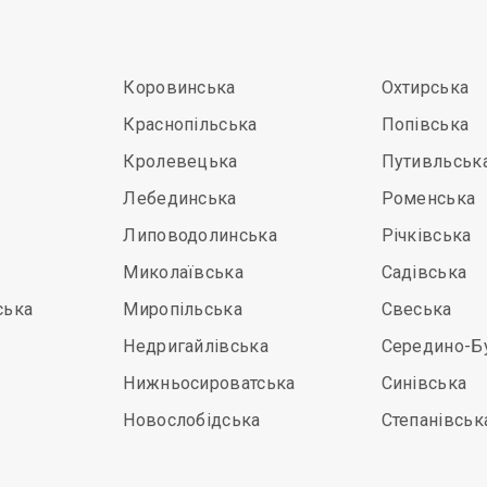
Коровинська
Охтирська
Краснопільська
Попівська
Кролевецька
Путивльськ
Лебединська
Роменська
Липоводолинська
Річківська
Миколаївська
Садівська
ська
Миропільська
Свеська
Недригайлівська
Середино-Б
Нижньосироватська
Синівська
Новослобідська
Степанівськ