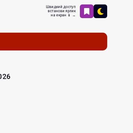
Швидкий доступ
встанови ярлик
на екран 📱 →
026