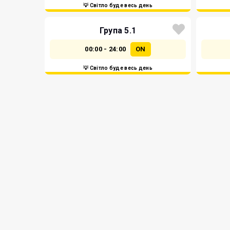
💡 Світло буде весь день
Група 5.1
00:00 - 24:00
ON
💡 Світло буде весь день