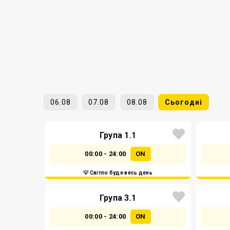
06.08
07.08
08.08
Сьогодні
Група 1.1
00:00 - 24:00
ON
💡 Світло буде весь день
Група 3.1
00:00 - 24:00
ON