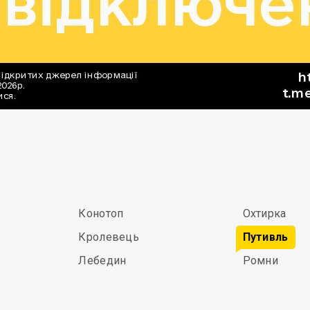
Конотоп
Охтирка
Кролевець
Путивль
Лебедин
Ромни