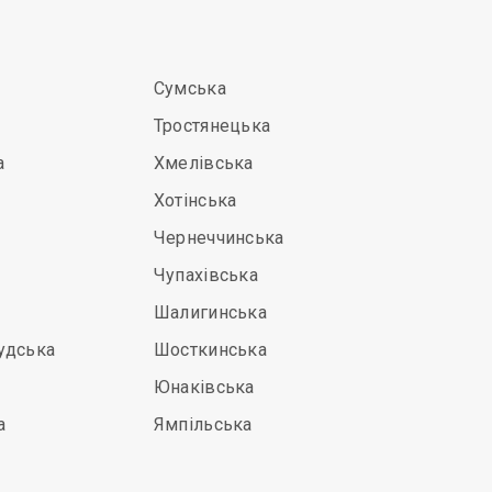
Сумська
Тростянецька
а
Хмелівська
Хотінська
Чернеччинська
Чупахівська
Шалигинська
удська
Шосткинська
Юнаківська
а
Ямпільська