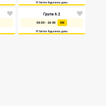
💡 Світло буде весь день
Група 6.2
00:00 - 24:00
ON
💡 Світло буде весь день