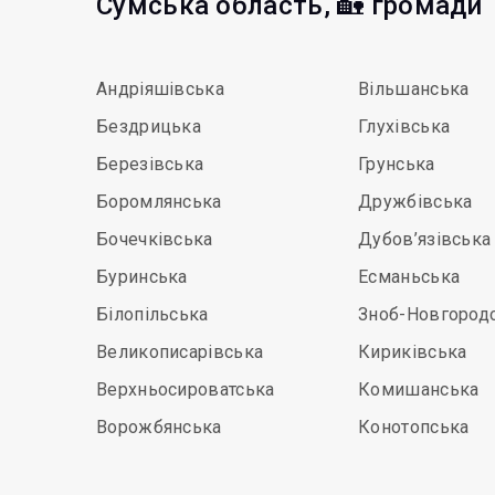
Сумська область, 🏡 громади
Андріяшівська
Вільшанська
Бездрицька
Глухівська
Березівська
Грунська
Боромлянська
Дружбівська
Бочечківська
Дубов’язівська
Буринська
Есманьська
Білопільська
Зноб-Новгород
Великописарівська
Кириківська
Верхньосироватська
Комишанська
Ворожбянська
Конотопська