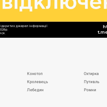
Конотоп
Охтирка
Кролевець
Путивль
Лебедин
Ромни