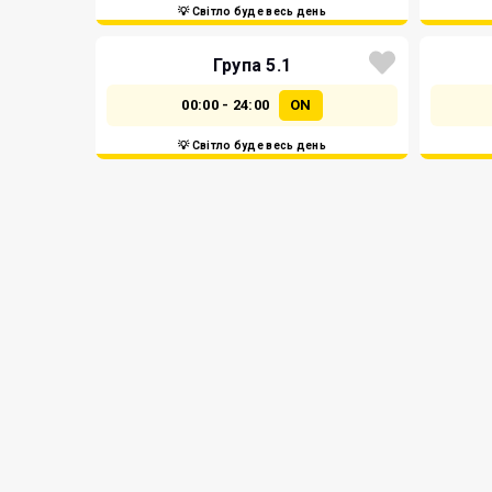
💡 Світло буде весь день
Група 5.1
00:00 - 24:00
ON
💡 Світло буде весь день