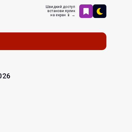
Швидкий доступ
встанови ярлик
на екран 📱 →
026