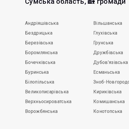
Сумська область, 🏡 громади
Андріяшівська
Вільшанська
Бездрицька
Глухівська
Березівська
Грунська
Боромлянська
Дружбівська
Бочечківська
Дубов’язівська
Буринська
Есманьська
Білопільська
Зноб-Новгород
Великописарівська
Кириківська
Верхньосироватська
Комишанська
Ворожбянська
Конотопська