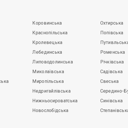
Коровинська
Охтирська
Краснопільська
Попівська
Кролевецька
Путивльськ
Лебединська
Роменська
Липоводолинська
Річківська
Миколаївська
Садівська
ська
Миропільська
Свеська
Недригайлівська
Середино-Б
Нижньосироватська
Синівська
Новослобідська
Степанівськ