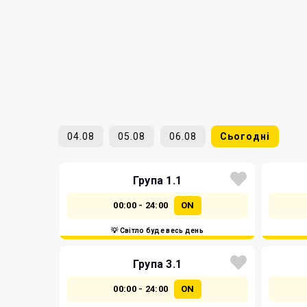
04.08
05.08
06.08
Сьогодні
Група 1.1
00:00 - 24:00
ON
💡 Світло буде весь день
Група 3.1
00:00 - 24:00
ON