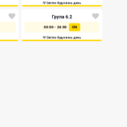
💡 Світло буде весь день
Група 6.2
00:00 - 24:00
ON
💡 Світло буде весь день