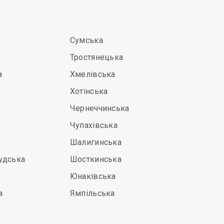
Сумська
Тростянецька
а
Хмелівська
Хотінська
Чернеччинська
Чупахівська
Шалигинська
удська
Шосткинська
Юнаківська
а
Ямпільська