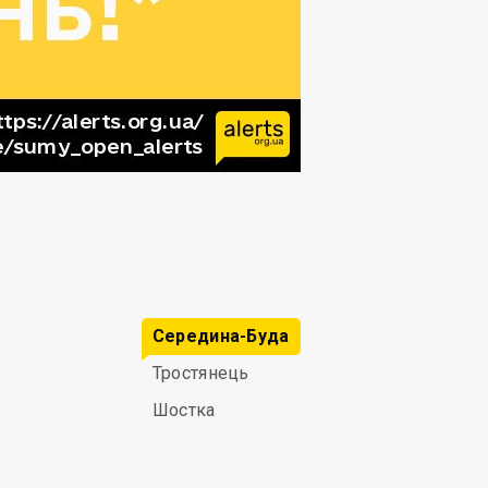
Середина-Буда
Тростянець
Шостка