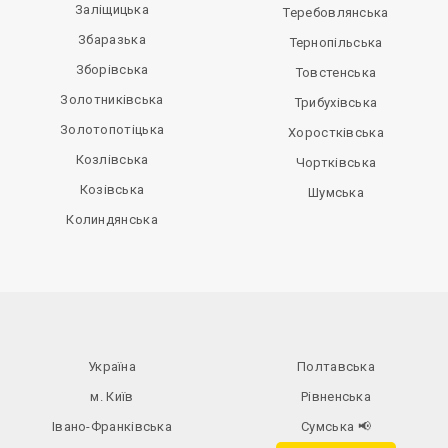
Заліщицька
Теребовлянська
Збаразька
Тернопільська
Зборівська
Товстенська
Золотниківська
Трибухівська
Золотопотіцька
Хоростківська
Козлівська
Чортківська
Козівська
Шумська
Колиндянська
Україна
Полтавська
м. Київ
Рівненська
Івано-Франківська
Сумська
📢