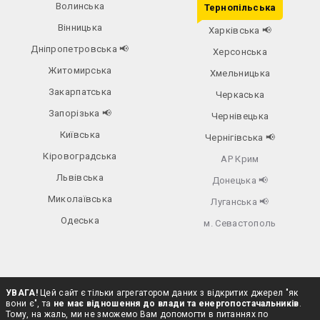
Волинська
Тернопільська
Вінницька
Харківська
📢
Дніпропетровська
📢
Херсонська
Житомирська
Хмельницька
Закарпатська
Черкаська
Запорізька
📢
Чернівецька
Київська
Чернігівська
📢
Кіровоградська
АР Крим
Львівська
Донецька
📢
Миколаївська
Луганська
📢
Одеська
м. Севастополь
УВАГА!
Цей сайт є тільки агрегатором даних з відкритих джерел "як
вони є", та
не має відношення до влади та енергопостачальників
.
Тому, на жаль, ми не зможемо Вам допомогти в питаннях по