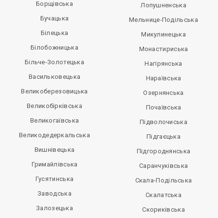
Борщівська
Лопушненська
Бучацька
Мельнице-Подільська
Білецька
Микулинецька
Білобожницька
Монастириська
Більче-Золотецька
Нагірянська
Васильковецька
Нараївська
Великоберезовицька
Озернянська
Великобірківська
Почаївська
Великогаївська
Підволочиська
Великодедеркальська
Підгаєцька
Вишнівецька
Підгороднянська
Гримайлівська
Саранчуківська
Гусятинська
Скала-Подільська
Заводська
Скалатська
Залозецька
Скориківська