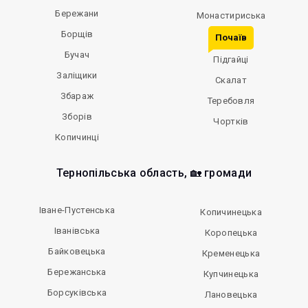
Бережани
Монастириська
Борщів
Почаїв
Бучач
Підгайці
Заліщики
Скалат
Збараж
Теребовля
Зборів
Чортків
Копичинці
Тернопільська область, 🏡 громади
Іване-Пустенська
Копичинецька
Іванівська
Коропецька
Байковецька
Кременецька
Бережанська
Купчинецька
Борсуківська
Лановецька