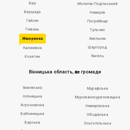
Бар
Могилів-Подільський
Бершадь
Немирів
Гайсин
Погребище
Гнівань
Тульчин
Жмеринка
Хмільник
Шаргород
Калинівка
Ямпіль
Козятин
Вінницька область, 🏡 громади
Іванівська
Мурафська
Іллінецька
Мурованокуриловецька
Агрономічна
Немирівська
Бабчинецька
Ободівська
Барська
Ольгопільська