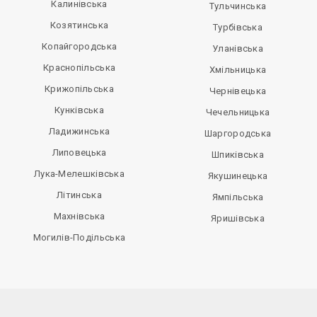
Калинівська
Тульчинська
Козятинська
Турбівська
Копайгородська
Уланівська
Краснопільська
Хмільницька
Крижопільська
Чернівецька
Кунківська
Чечельницька
Ладижинська
Шаргородська
Липовецька
Шпиківська
Лука-Мелешківська
Якушинецька
Літинська
Ямпільська
Махнівська
Яришівська
Могилів-Подільська