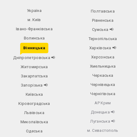
Україна
Полтавська
м. Київ
Рівненська
Івано-Франківська
Сумська
📢
Волинська
Тернопільська
Вінницька
Харківська
📢
Херсонська
Дніпропетровська
📢
Хмельницька
Житомирська
Черкаська
Закарпатська
Чернівецька
Запорізька
📢
Чернігівська
Київська
АР Крим
Кіровоградська
Донецька
📢
Львівська
Луганська
📢
Миколаївська
м. Севастополь
Одеська