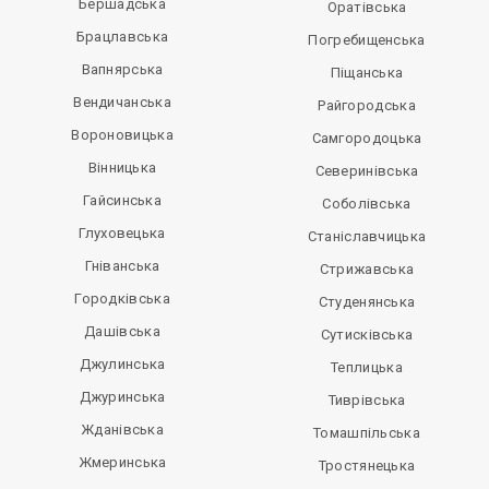
Бершадська
Оратівська
Брацлавська
Погребищенська
Вапнярська
Піщанська
Вендичанська
Райгородська
Вороновицька
Самгородоцька
Вінницька
Северинівська
Гайсинська
Соболівська
Глуховецька
Станіславчицька
Гніванська
Стрижавська
Городківська
Студенянська
Дашівська
Сутисківська
Джулинська
Теплицька
Джуринська
Тиврівська
Жданівська
Томашпільська
Жмеринська
Тростянецька