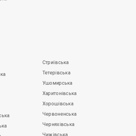
Стриївська
Тетерівська
ька
Ушомирська
Харитонівська
Хорошівська
Червоненська
ська
Черняхівська
ька
Чижівська