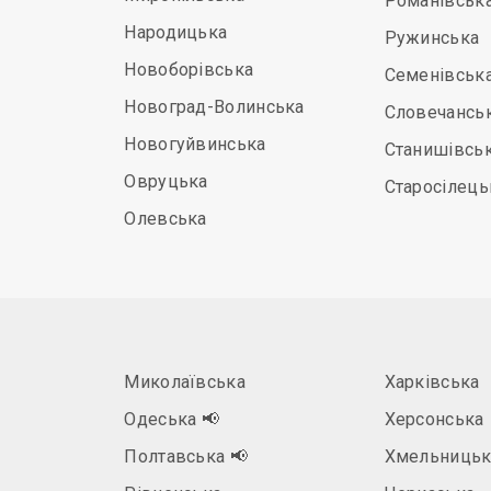
Романівськ
Народицька
Ружинська
Новоборівська
Семенівськ
Новоград-Волинська
Словечансь
Новогуйвинська
Станишівсь
Овруцька
Старосілець
Олевська
Миколаївська
Харківська
Одеська
📢
Херсонська
Полтавська
📢
Хмельницьк