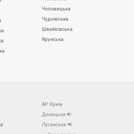
а
Чоповицька
Чуднівська
а
Швайківська
ка
Ярунська
ка
ка
АР Крим
Донецька
📢
а
Луганська
📢