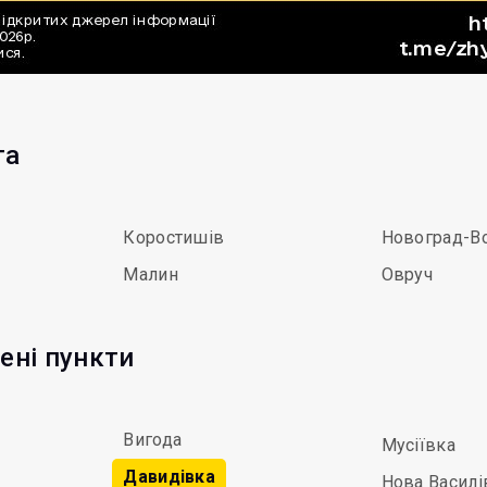
та
Коростишів
Новоград-В
Малин
Овруч
ені пункти
Вигода
Мусіївка
Давидівка
Нова Василі