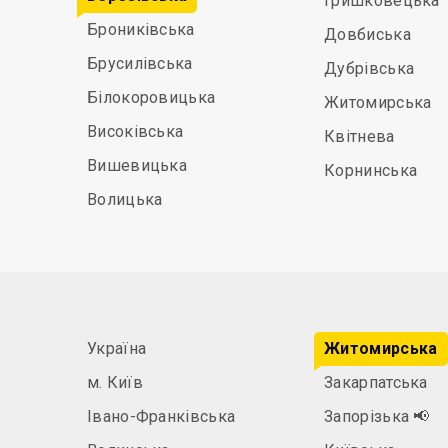
Гришковецька
Брониківська
Довбиська
Брусилівська
Дубрівська
Білокоровицька
Житомирська
Високівська
Квітнева
Вишевицька
Корнинська
Волицька
Україна
Житомирська
м. Київ
Закарпатська
Івано-Франківська
Запорізька
📢