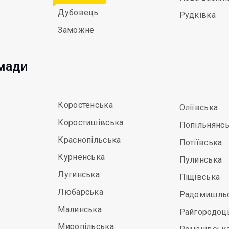
Дубовець
Рудківка
Заможне
омади
Коростенська
Оліївська
Коростишівська
Попільнянс
Краснопільська
Потіївська
Курненська
Пулинська
Лугинська
Піщівська
Любарська
Радомишль
Малинська
Райгородоц
Миропільська