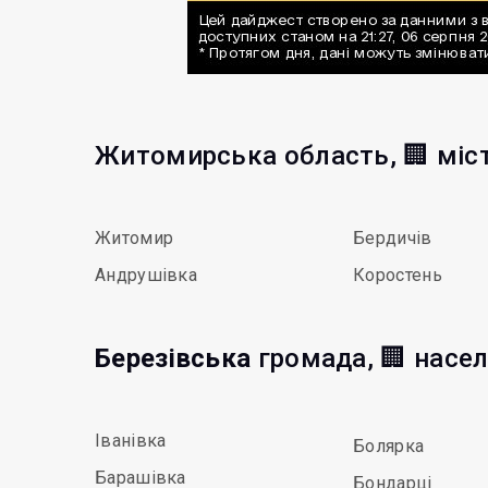
Житомирська область, 🏢 міс
Житомир
Бердичів
Андрушівка
Коростень
Березівська
громада, 🏢 насел
Іванівка
Болярка
Барашівка
Бондарці