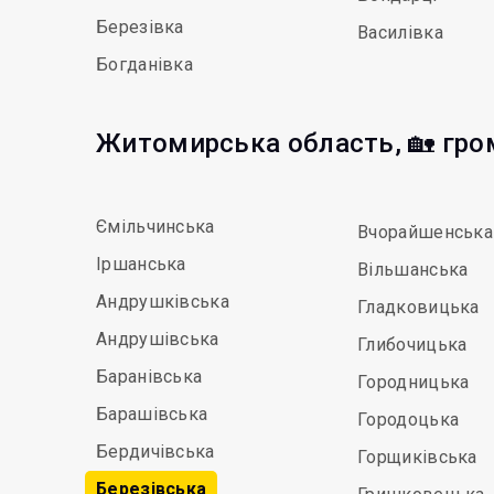
Березівка
Василівка
Богданівка
Житомирська область, 🏡 гр
Ємільчинська
Вчорайшенська
Іршанська
Вільшанська
Андрушківська
Гладковицька
Андрушівська
Глибочицька
Баранівська
Городницька
Барашівська
Городоцька
Бердичівська
Горщиківська
Березівська