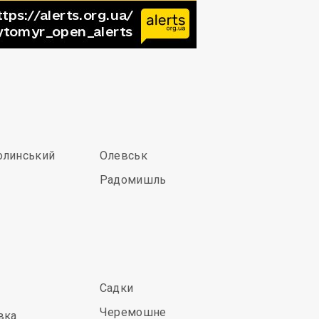
олинський
Олевськ
Радомишль
Садки
Черемошне
вка