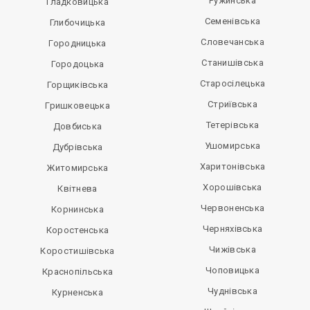
Ружинська
Гладковицька
Семенівська
Глибочицька
Словечанська
Городницька
Станишівська
Городоцька
Старосілецька
Горщиківська
Стриївська
Гришковецька
Тетерівська
Довбиська
Ушомирська
Дубрівська
Харитонівська
Житомирська
Хорошівська
Квітнева
Червоненська
Корнинська
Черняхівська
Коростенська
Чижівська
Коростишівська
Чоповицька
Краснопільська
Чуднівська
Курненська