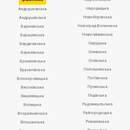
Народицька
Андрушківська
Новоборівська
Андрушівська
Новоград-Волинська
Баранівська
Новогуйвинська
Барашівська
Овруцька
Бердичівська
Олевська
Березівська
Оліївська
Брониківська
Попільнянська
Брусилівська
Потіївська
Білокоровицька
Пулинська
Високівська
Піщівська
Вишевицька
Радомишльська
Волицька
Райгородоцька
Вчорайшенська
Романівська
Вільшанська