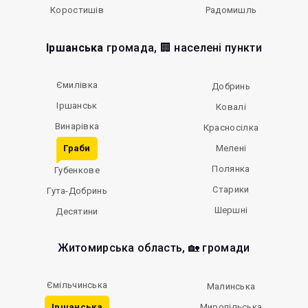
Коростишів
Радомишль
Іршанська
громада, 🏢 населені пункти
Ємилівка
Добринь
Іршанськ
Ковалі
Винарівка
Красносілка
Граби
Мелені
Полянка
Губенкове
Старики
Гута-Добринь
Шершні
Десятини
Житомирська область, 🏡 громади
Ємільчинська
Малинська
Іршанська
Миропільська