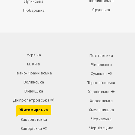
Швайківська
Лугинська
Ярунська
Любарська
Україна
Полтавська
м. Київ
Рівненська
Івано-Франківська
Сумська
📢
Волинська
Тернопільська
Вінницька
Харківська
📢
Дніпропетровська
📢
Херсонська
Житомирська
Хмельницька
Черкаська
Закарпатська
Чернівецька
Запорізька
📢