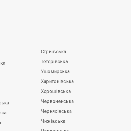
Стриївська
Тетерівська
ька
Ушомирська
Харитонівська
Хорошівська
Червоненська
ська
Черняхівська
ька
Чижівська
а