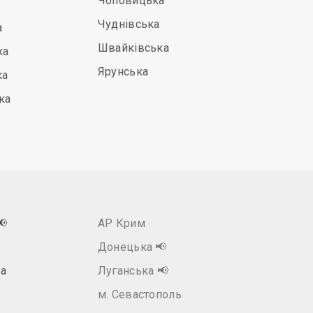
Чоповицька
Чуднівська
а
Швайківська
ка
Ярунська
ка
ка
📢
АР Крим
Донецька
📢
а
Луганська
📢
м. Севастополь