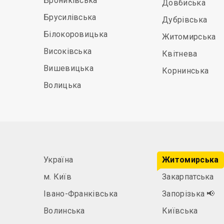
Брониківська
Довбиська
Брусилівська
Дубрівська
Білокоровицька
Житомирська
Високівська
Квітнева
Вишевицька
Корнинська
Волицька
Україна
Житомирська
м. Київ
Закарпатська
Івано-Франківська
Запорізька
📢
Волинська
Київська