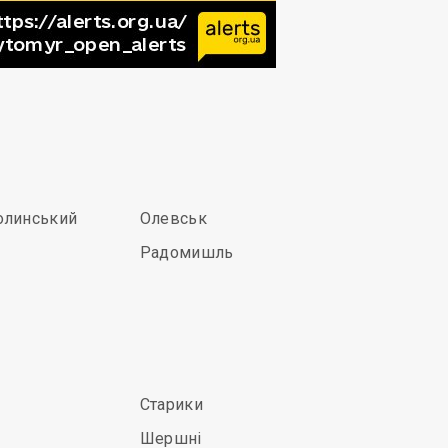
олинський
Олевськ
Радомишль
Старики
Шершні