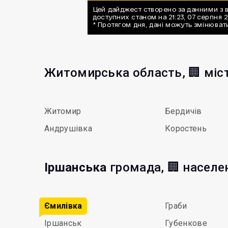
Житомирська область, 🏢 міс
Житомир
Бердичів
Андрушівка
Коростень
Іршанська
громада, 🏢 населе
Ємилівка
Граби
Іршанськ
Губенкове