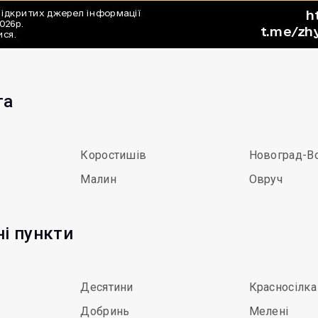
та
Коростишів
Новоград-В
Малин
Овруч
ні пункти
Десятини
Красносілка
Добринь
Мелені