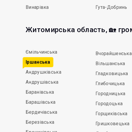
Винарівка
Гута-Добринь
Житомирська область, 🏡 гр
Ємільчинська
Вчорайшенська
Іршанська
Вільшанська
Андрушківська
Гладковицька
Андрушівська
Глибочицька
Баранівська
Городницька
Барашівська
Городоцька
Бердичівська
Горщиківська
Березівська
Гришковецька