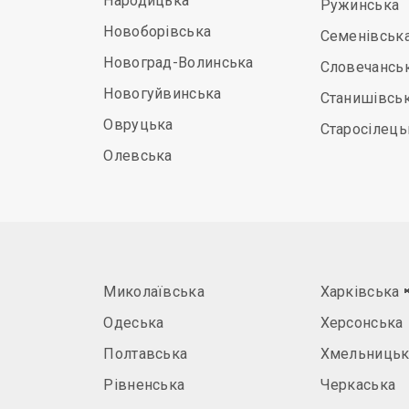
Народицька
Ружинська
Новоборівська
Семенівськ
Новоград-Волинська
Словечансь
Новогуйвинська
Станишівсь
Овруцька
Старосілець
Олевська
Миколаївська
Харківська
Одеська
Херсонська
Полтавська
Хмельницьк
Рівненська
Черкаська