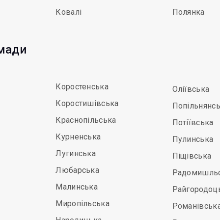
Ковалі
Полянка
омади
Коростенська
Оліївська
Коростишівська
Попільнянс
Краснопільська
Потіївська
Курненська
Пулинська
Лугинська
Піщівська
Любарська
Радомишль
Малинська
Райгородоц
Миропільська
Романівськ