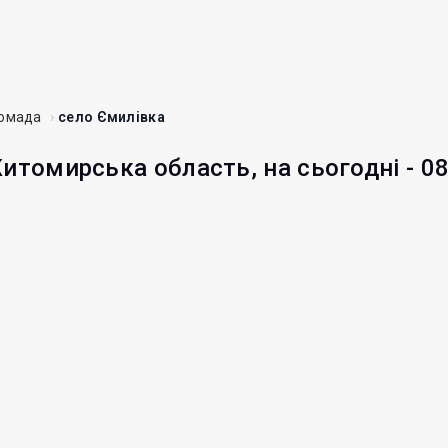
ромада
село Ємилівка
Житомирська область, на сьогодні - 0