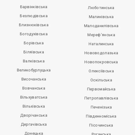
Барвінківська
Люботинська
Безлюдівська
Малинівська
Близнюківська
Малоданилівська
Богодухівська
Мереф’янська
Борівська
Наталинська
Біляївська
Нововодолазька
Валківська
Новопокровська
Великобурлуцька
Олексіївська
Височанська
Оскільська
Вовчанська
Первомайська
Вільхуватська
Петропавлівська
Вільхівська
Печенізька
Дворічанська
Південноміська
Дергачівська
Пісочинська
Донецька
Роганська