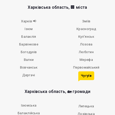
Харківська область, 🏢 міста
Харків 📢
Зміїв
Ізюм
Красноград
Балаклія
Куп'янськ
Барвінкове
Лозова
Богодухів
Люботин
Валки
Мерефа
Вовчанськ
Первомайський
Дергачі
Чугуїв
Харківська область, 🏡 громади
Ізюмська
Липецька
Балаклійська
Лозівська