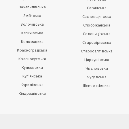
Зачепилівська
Савинська
Зміївська
Сахновщинська
Золочівська
Слобожанська
Кегичівська
Солоницівська
Коломацька
Старовірівська
Красноградська
Старосалтівська
Краснокутська
Циркунівська
Куньєвська
Чкаловська
Куп’янська
Чугуївська
Курилівська
Шевченківська
Кіндрашівська