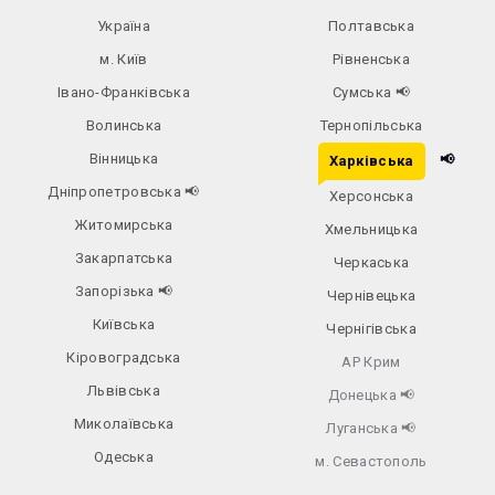
Україна
Полтавська
м. Київ
Рівненська
Івано-Франківська
Сумська
📢
Волинська
Тернопільська
Вінницька
📢
Харківська
Дніпропетровська
📢
Херсонська
Житомирська
Хмельницька
Закарпатська
Черкаська
Запорізька
📢
Чернівецька
Київська
Чернігівська
Кіровоградська
АР Крим
Львівська
Донецька
📢
Миколаївська
Луганська
📢
Одеська
м. Севастополь