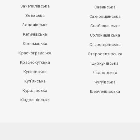
Зачепилівська
Савинська
Зміївська
Сахновщинська
Золочівська
Слобожанська
Кегичівська
Солоницівська
Коломацька
Старовірівська
Красноградська
Старосалтівська
Краснокутська
Циркунівська
Куньєвська
Чкаловська
Куп’янська
Чугуївська
Курилівська
Шевченківська
Кіндрашівська