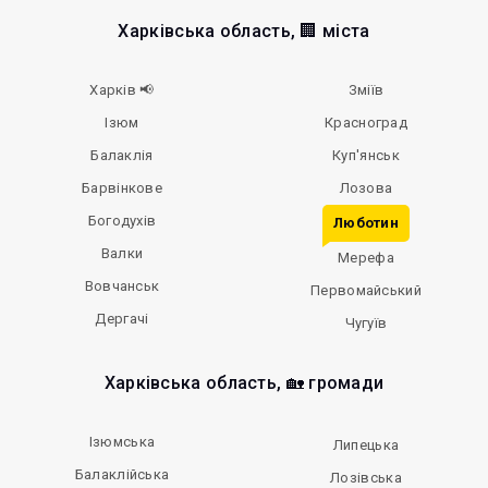
Харківська область, 🏢 міста
Харків 📢
Зміїв
Ізюм
Красноград
Балаклія
Куп'янськ
Барвінкове
Лозова
Богодухів
Люботин
Валки
Мерефа
Вовчанськ
Первомайський
Дергачі
Чугуїв
Харківська область, 🏡 громади
Ізюмська
Липецька
Балаклійська
Лозівська