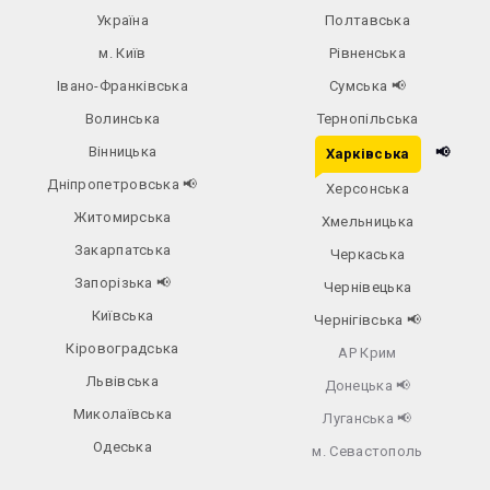
Україна
Полтавська
м. Київ
Рівненська
Івано-Франківська
Сумська
📢
Волинська
Тернопільська
Вінницька
📢
Харківська
Дніпропетровська
📢
Херсонська
Житомирська
Хмельницька
Закарпатська
Черкаська
Запорізька
📢
Чернівецька
Київська
Чернігівська
📢
Кіровоградська
АР Крим
Львівська
Донецька
📢
Миколаївська
Луганська
📢
Одеська
м. Севастополь