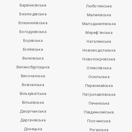
Барвінківська
Люботинська
Безлюдівська
Малинівська
Близнюківська
Малоданилівська
Богодухівська
Мереф’янська
Борівська
Наталинська
Біляївська
Нововодолазька
Валківська
Новопокровська
Великобурлуцька
Олексіївська
Височанська
Оскільська
Вовчанська
Первомайська
Вільхуватська
Петропавлівська
Вільхівська
Печенізька
Дворічанська
Південноміська
Дергачівська
Пісочинська
Донецька
Роганська