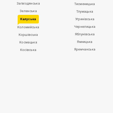
Загвіздянська
Тисменицька
Зеленська
Тлумацька
Калуська
Угринівська
Чернелицька
Коломийська
Яблунівська
Коршівська
Ямницька
Космацька
Яремчанська
Косівська