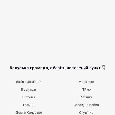
Калуська громада
, оберіть населений пункт 👇
Бабин-Зарічний
Мостище
Боднарів
Пійло
Вістова
Ріп’янка
Голинь
Середній Бабин
Довге-Калуське
Студінка