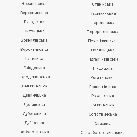
Верхнянська
Отинійська
Верховинська
Пасічнянська
Вигодська
Перегінська
Витвицька
Переріслянська
Войнилівська
Печеніжинська
Ворохтянська
Поляницька
Галицька
Підгайчиківська
Гвіздецька
П’ядицька
Городенківська
Рогатинська
Делятинська
Рожнятівська
Дзвиняцька
Рожнівська
Долинська
Снятинська
Дубовецька
Солотвинська
Дубівська
Спаська
Заболотівська
Старобогородчанська