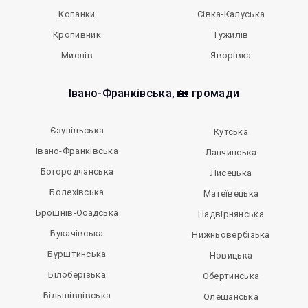
Копанки
Сівка-Калуська
Кропивник
Тужилів
Мислів
Яворівка
Івано-Франківська, 🏡 громади
Єзупільська
Кутська
Івано-Франківська
Ланчинська
Богородчанська
Лисецька
Болехівська
Матеївецька
Брошнів-Осадська
Надвірнянська
Букачівська
Нижньовербізька
Бурштинська
Новицька
Білоберізька
Обертинська
Більшівцівська
Олешанська