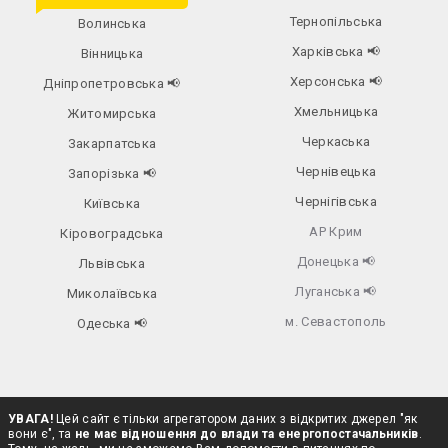
Тернопільська
Волинська
Харківська
📢
Вінницька
Херсонська
📢
Дніпропетровська
📢
Хмельницька
Житомирська
Черкаська
Закарпатська
Чернівецька
Запорізька
📢
Чернігівська
Київська
АР Крим
Кіровоградська
Донецька
📢
Львівська
Луганська
📢
Миколаївська
м. Севастополь
Одеська
📢
УВАГА!
Цей сайт є тільки агрегатором даних з відкритих джерел "як
вони є", та
не має відношення до влади та енергопостачальників
.