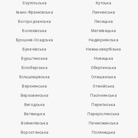
Єзупільська
Кутська
Івано-Франківська
Ланчинська
Богородчанська
Лисецька
Болехівська
Матеївецька
Брошнів-Осадська
Надвірнянська
Букачівська
Нижньовербізька
Бурштинська
Новицька
Білоберізька
Обертинська
Більшівцівська
Олешанська
Верхнянська
Отинійська
Верховинська
Пасічнянська
Вигодська
Перегінська
Витвицька
Переріслянська
Войнилівська
Печеніжинська
Ворохтянська
Поляницька