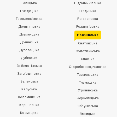
Галицька
Підгайчиківська
Гвіздецька
П’ядицька
Городенківська
Рогатинська
Делятинська
Рожнятівська
Дзвиняцька
Рожнівська
Долинська
Снятинська
Дубовецька
Солотвинська
Дубівська
Спаська
Заболотівська
Старобогородчанська
Загвіздянська
Тисменицька
Зеленська
Тлумацька
Калуська
Угринівська
Коломийська
Чернелицька
Коршівська
Яблунівська
Космацька
Ямницька