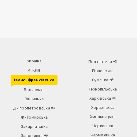
Україна
Полтавська
📢
м. Київ
Рівненська
Івано-Франківська
Сумська
📢
Тернопільська
Волинська
Харківська
📢
Вінницька
Херсонська
Дніпропетровська
📢
Хмельницька
Житомирська
Черкаська
Закарпатська
Чернівецька
Запорізька
📢