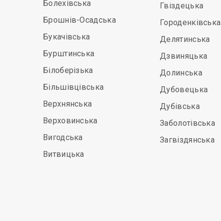
Болехівська
Гвіздецька
Брошнів-Осадська
Городенківська
Букачівська
Делятинська
Бурштинська
Дзвиняцька
Білоберізька
Долинська
Більшівцівська
Дубовецька
Верхнянська
Дубівська
Верховинська
Заболотівська
Вигодська
Загвіздянська
Витвицька