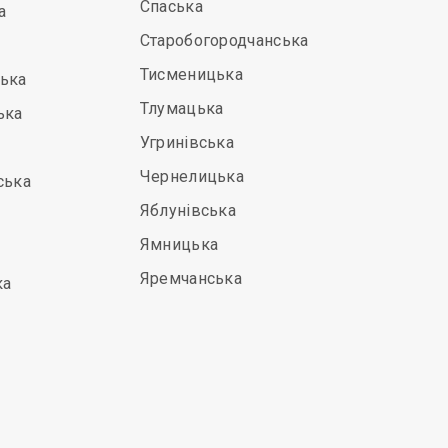
Спаська
а
Старобогородчанська
Тисменицька
ська
Тлумацька
ька
Угринівська
Чернелицька
ська
Яблунівська
Ямницька
Яремчанська
ка