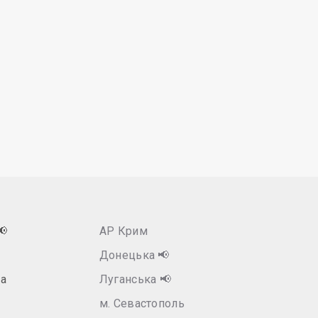
📢
АР Крим
Донецька
📢
а
Луганська
📢
м. Севастополь