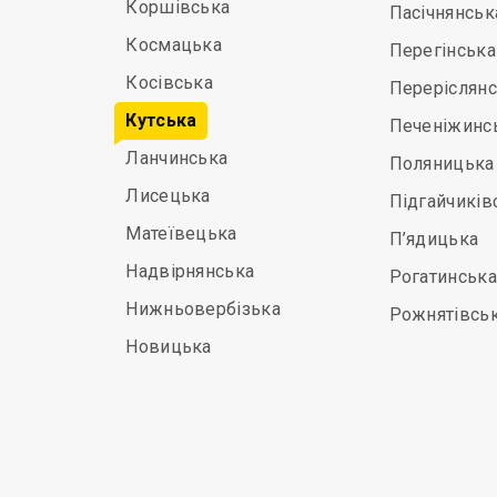
Коршівська
Пасічнянськ
Космацька
Перегінська
Косівська
Переріслян
Кутська
Печеніжинс
Ланчинська
Поляницька
Лисецька
Підгайчиків
Матеївецька
П’ядицька
Надвірнянська
Рогатинська
Нижньовербізька
Рожнятівсь
Новицька