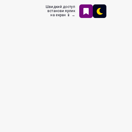
Швидкий доступ
встанови ярлик
на екран 📱 →