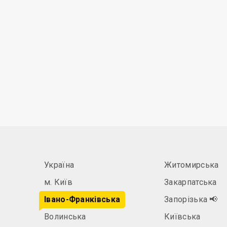
Україна
Житомирська
м. Київ
Закарпатська
Івано-Франківська
Запорізька
📢
Волинська
Київська