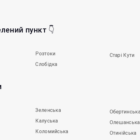
елений пункт 👇
Розтоки
Старі Кути
Слобідка
и
Зеленська
Обертинськ
Калуська
Олешанська
Коломийська
Отинійська