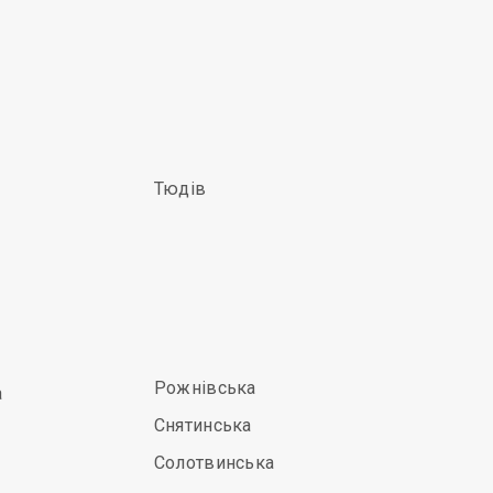
Тюдів
Рожнівська
а
Снятинська
Солотвинська