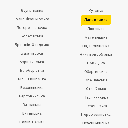
Єзупільська
Кутська
Івано-Франківська
Ланчинська
Богородчанська
Лисецька
Болехівська
Матеївецька
Брошнів-Осадська
Надвірнянська
Букачівська
Нижньовербізька
Бурштинська
Новицька
Білоберізька
Обертинська
Більшівцівська
Олешанська
Верхнянська
Отинійська
Верховинська
Пасічнянська
Вигодська
Перегінська
Витвицька
Переріслянська
Войнилівська
Печеніжинська