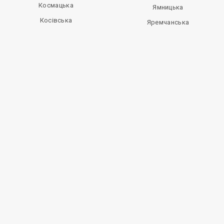
Космацька
Ямницька
Косівська
Яремчанська