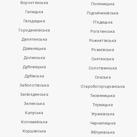
Ворохтянська
Поляницька
Галицька
Підгайчиківська
Гвіздецька
П’ядицька
Городенківська
Рогатинська
Делятинська
Рожнятівська
Дзвиняцька
Рожнівська
Долинська
Снятинська
Дубовецька
Солотвинська
Дубівська
Спаська
Заболотівська
Старобогородчанська
Загвіздянська
Тисменицька
Зеленська
Тлумацька
Калуська
Угринівська
Коломийська
Чернелицька
Коршівська
Яблунівська