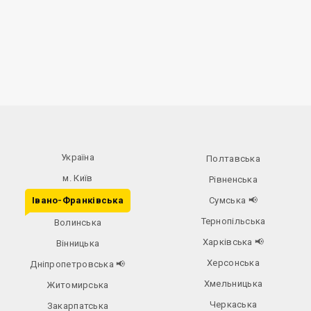
Україна
Полтавська
м. Київ
Рівненська
Івано-Франківська
Сумська
📢
Тернопільська
Волинська
Харківська
📢
Вінницька
Херсонська
Дніпропетровська
📢
Хмельницька
Житомирська
Черкаська
Закарпатська