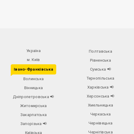
Україна
Полтавська
м. Київ
Рівненська
Івано-Франківська
Сумська
📢
Тернопільська
Волинська
Харківська
📢
Вінницька
Херсонська
📢
Дніпропетровська
📢
Хмельницька
Житомирська
Черкаська
Закарпатська
Чернівецька
Запорізька
📢
Чернігівська
Київська