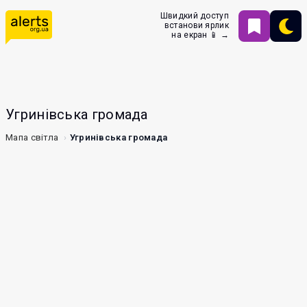
Швидкий доступ
встанови ярлик
на екран 📱 →
Угринівська громада
Мапа світла
Угринівська громада