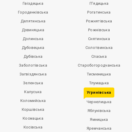
Гвіздецька
П’ядицька
Городенківська
Рогатинська
Делятинська
Рожнятівська
Дзвиняцька
Рожнівська
Долинська
Снятинська
Дубовецька
Солотвинська
Дубівська
Спаська
Заболотівська
Старобогородчанська
Загвіздянська
Тисменицька
Зеленська
Тлумацька
Калуська
Угринівська
Коломийська
Чернелицька
Коршівська
Яблунівська
Космацька
Ямницька
Косівська
Яремчанська