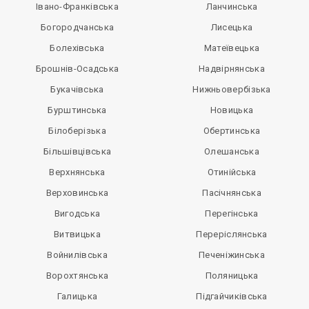
Івано-Франківська
Ланчинська
Богородчанська
Лисецька
Болехівська
Матеївецька
Брошнів-Осадська
Надвірнянська
Букачівська
Нижньовербізька
Бурштинська
Новицька
Білоберізька
Обертинська
Більшівцівська
Олешанська
Верхнянська
Отинійська
Верховинська
Пасічнянська
Вигодська
Перегінська
Витвицька
Переріслянська
Войнилівська
Печеніжинська
Ворохтянська
Поляницька
Галицька
Підгайчиківська